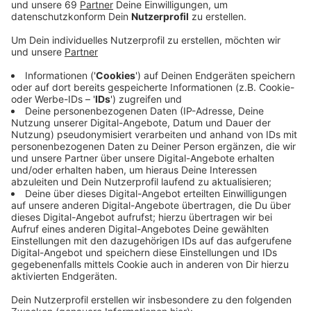
Voraussichtlich bis zum 6. Oktober wird gedreht.
Veröffentlicht:
Mittwoch, 06.09.2023 12:25
Anzeige
Für Hauptkommissar Frank Thiel (Axel Prahl) und
Professor Karl-Friedrich Boerne (Jan Josef Liefers)
geht es diesmal in einen Schrebergarten. Dort liegt die
unversehrte Leiche von Sabine Schmidt, neben zwei
toten Eichhörnchen. Die Ermittler verfolgen die Spur:
die anderen Pächter:innen scheinen etwas zu
verbergen. Das Drehbuch kommt von Regine
Bielefeldt, die bereits den Tatort
"MagicMom"
verfasst hat. Grimme-Preisträgerin Brigitte Maria
Bertele führt Regie. Voraussichtlich zum 6. Oktober
wird in Münster, Köln und Umgebung gedreht. Wann der
Münster-Tatort im kommenden Jahr im Ersten läuft,