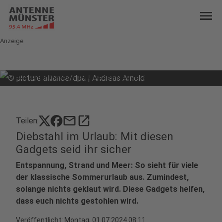
menu
Anzeige
©
picture alliance/dpa | Andreas Arnold
mail
open_in_new
Teilen:
Diebstahl im Urlaub: Mit diesen
Gadgets seid ihr sicher
Entspannung, Strand und Meer: So sieht für viele
der klassische Sommerurlaub aus. Zumindest,
solange nichts geklaut wird. Diese Gadgets helfen,
dass euch nichts gestohlen wird.
Veröffentlicht:
Montag, 01.07.2024 08:11