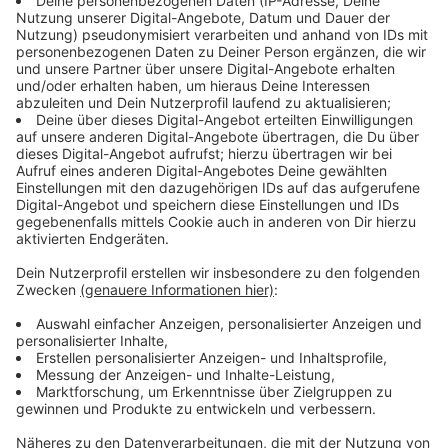
Der beste Tipp, um das Bargeld vor Diebstahl zu
schützen ist: Das Portemonnaie bzw. das Geld nicht zu
offensichtlich tragen. Gerade aus Gesäßtaschen kann
der Geldbeutel schnell verschwinden. Auf belebten
Einkaufsstraßen fällt das dann mitunter gar nicht auf.
Abhilfe schaffen zum Beispiel Geldgürtel: Das sind im
Prinzip gewöhnliche Gürtel, die aber auf der Innenseite
ein Fach samt Reißverschluss eingearbeitet haben.
Dort lassen sich unkompliziert gefaltete Geldscheine
verstecken.
Anzeige
Strandbesuch ohne Diebstähle
Anzeige
Die Katastrophe Auch größere Wertsachen sicher