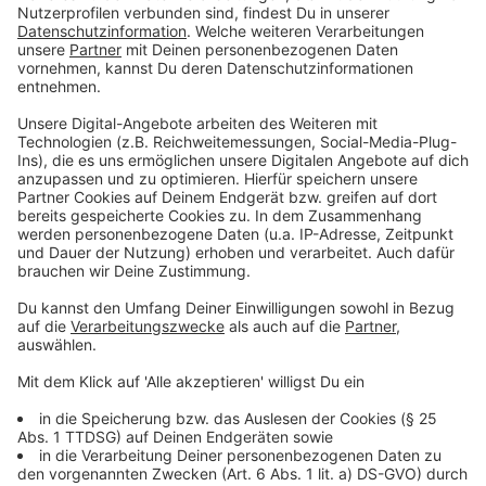
verstauenin jedem Urlaub: Ihr seid im Meer, kühlt euch
ab und lasst einige Momente euer Handtuch und auch
die Wertsachen am Strand außer Acht. Für Diebe eine
willkommene Situation: Schnell sind Handy,
Portemonnaie oder sogar der Schlüssel vom
Mietwagen gestohlen. Die Urlaubsfreude ist damit
nachhaltig verdorben.
Sofern der Strand also keine Schließfächer für
Wertsachen bietet, gibt es also nur eine Möglichkeit
sich effektiv vor Langfingern zu schützen: Handy,
Geldbeutel und Co mit ins Wasser nehmen. Das geht
mit einer wasserdichten Tasche. Diese gibt es in
verschiedenen Farben und Größen. Zum Beispiel als
kleine Handytasche am Arm oder auch etwas größer
für alle anderen wichtigen Dinge. So bleibt nur das
Handtuch am Strand zurück.
Anzeige