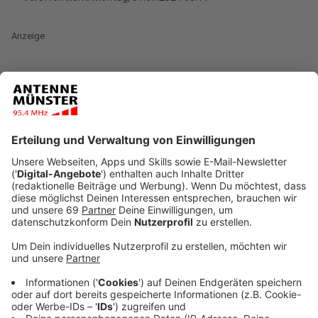
Anzeige
Bargeld stehlen schwer gemacht
Anzeige
Bevor es in den Sommerurlaub ins Ausland geht muss
Bargeld besorgt werden. Insbesondere, wenn man von
Auslandsgebühren bei der eigenen Giro- oder
Kreditkarte betroffen ist und sich gar nicht sicher ist,
wie akzeptiert die Kartenzahlung in der Urlaubsregion
ist. Egal, ob es eine fremde Währung ist oder einfach
ein größerer Euro-Betrag, der vor Ort ausgegeben
werden soll: Bargeld ist gern gesehene Beute bei
Langfingern.