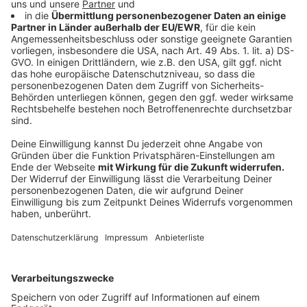
Auch größere Wertsachen sicher verstauen
Anzeige
Ganz anders sieht es schon aus wenn kein
Strandurlaub, sondern ein Citytrip ansteht. Da wird viel
erkundet und es werden ordentlich Kilometer
zurückgelegt. Die Wertsachen und andere
Ausrüstungsgegenstände wie Regenjacke, Getränke
oder auch Tablet landen klassischerweise im
Rucksack. Allerdings ist der auch ein leichtes Opfer,
insbesondere in Situationen, in denen viel Gedränge
herrscht.
Die Lösung: Anti-Diebstahl-Rucksäcke. Die gibt es
inzwischen von verschiedenen Herstellern. Und alle
haben eins gemeinsam: Die Reißverschlüsse und