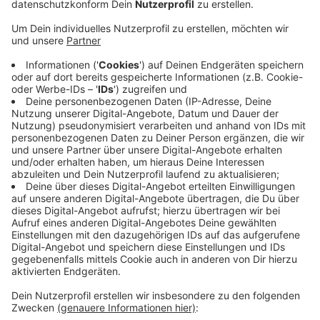
Anzeige
Einbrecher sind in das Getränkelagers an der
Mecklenbecker Straße eingstiegen und fünf
Bierfässer gestohlen. Die Fässer waren zwar leer -
trotzdem ist den Betreibern ein Schaden in Höhe von
mehreren hundert Euro entstanden: Für leere Fässer
gibt es Pfand in Getränkemärkten. Die Polizei jetzt
Zeugen, die im folgenden Zeitraum etwas
Verdächtiges beobachtet haben: Zwischen 22 Uhr am
Mittwoch (4. März) und Donnerstag Vormittag (5.
März). Um auf das Gelände zu kommen, mussten die
Täter einen Lamellenzaun zerschneiden und ein
Zaunelement abschrauben. Hinweise nimmt die Polizei
unter Tel.: 0251 275-0 entgegen.
Anzeige