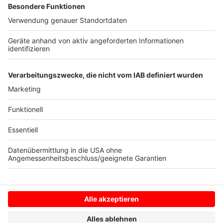
verlängert.
In diesem Sommer verlassen aber auch einige den
Verein. Darunter beispielsweise Alexander Langlitz
(Karriereende)
, Deniz Bindemann
(wechselt zum
Regionalligisten Fortuna Düsseldorf II)
und Nicolai
Remberg
(wechselt zu Zweitligist Holstein Kiel)
.
Anzeige
Anzeige
Anzeige