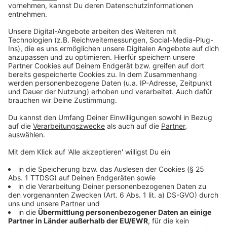
gebackenen Regionalliga-Meister heute zu sich ins
Rathaus ein. Die Preußen-Mannschaft wird diesmal
nicht, wie vor zwölf Jahren
(Aufstieg in die dritte Liga)
,
im Autokorso zum Prinzipalmarkt fahren, sondern im
Doppeldecker-Bus. Der wird gegen halb zwölf, zwölf
am Preußenstadion losfahren - über Hammer Straße,
Ludgeri-Kreisel und Königsstraße zum Prinzipalmarkt.
Da wird der Bus dann um 12.30 Uhr von voraussichtlich
tausenden Fans erwartet. Standesgemäß werden sich
anschließend alle Spieler im Friedenssaal ins Goldene
Buch der Stadt eintragen. Anschließend - gegen 13.30
Uhr - darf sich die Mannschaft auf dem Rathaus-
Balkon
(Sentenzbogen)
präsentieren und feiern lassen.
Für die Meisterfeier sperrt die Stadt die Zufahrten
zum Prinzipalmarkt. Zahlreiche Busse fahren
Umleitungen. Infos gibt es auf der
Stadtwerke-
Homepage
.