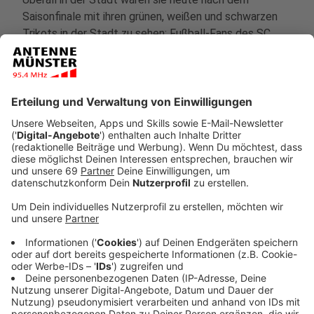
Saisonfinale mit ihren grünen, weißen und schwarzen
Trikots in der Stadt zu sehen: Fußball-Fans des SC
Preußen Münster. Sie feiern - wie auch schon vor drei
Wochen, als der vorzeitige Aufstieg perfekt gemacht
wurde - ausgelassen die erfolgreiche Saison. Eine
größere Gruppe Fans
(rund 50 Menschen)
feierte auch
am späten Abend noch im Südpark. Auf ANTENNE
MÜNSTER-Nachfrage sagt die Polizei, dass die
Saisonabschluss-Feiern der Preußen-Fans bisher
friedlich verliefen.
Anzeige
Offizielle Meister-Feier auf dem
Prinzipalmarkt
Anzeige