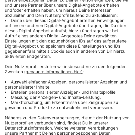
Heute
(Sonntag, 14. Mai)
gibt's dann den großen
Party-Höhepunkt: Den Aufstieg der Preußen in die
dritte Fußball-Liga feiert das Team gemeinsam mit
den Fans am „Meister-Sonntag“ - die Vorbereitungen
für den Rathaus-Empfang laufen auf Hochtouren.
Anzeige
©
Münster Marketing
Von diesem Balkon des Stadtweinhauses aus jubelt
das Preußen-Team heute (14. Mai) den Fans auf dem
Prinzipalmarkt zu.
Anzeige
Oberbürgermeister Markus Lewe lädt den frisch