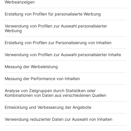
Anzeige
Nächste Saison in Liga 3: Wer bleibt? Wer
geht?
Anzeige
Preußen Münster steht seit drei Wochen als
vorzeitiger Aufsteiger und Meister der Liga fest - in
der kommenden Saison spielt Münster wieder
drittklassig - mit dabei im Kader sind unter anderem
Routinier Dennis Grote
(36 Jahre)
, Torjäger Gerrit
Wegkamp
(bisher mit 21 Saisontoren Münsters bester
Torschütze)
und Mittelfeld-Dauerbrenner Thomas Kok
(bisher 31 Einsätze in dieser Saison)
. Sie alle haben
ihre Verträge mit dem SC Preußen Münster bereits