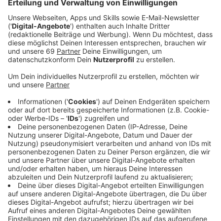
Anzeige
Die bisherige App wurde umfassend überarbeitet und
konzentriert sich hauptsächlich auf das Radiohören
und auf die
lokalen Informationen aus der Stadt
Münster
. Die neue App bietet außerdem
Informationen zu ausgewählten
Events in Münster
,
Gewinnspielen
,
Wetter- und Verkehrsmeldungen.
Darüber hinaus kann die Nutzerin oder der Nutzer
neben dem
ANTENNE MÜNSTER-Live
-Programm
zwischen
14 weiteren Webstreams
wählen, darunter
80er, 90er und 2000er Hits sowie Lounge, Rock bis hin
zu Karnevalsmusik.
Anzeige