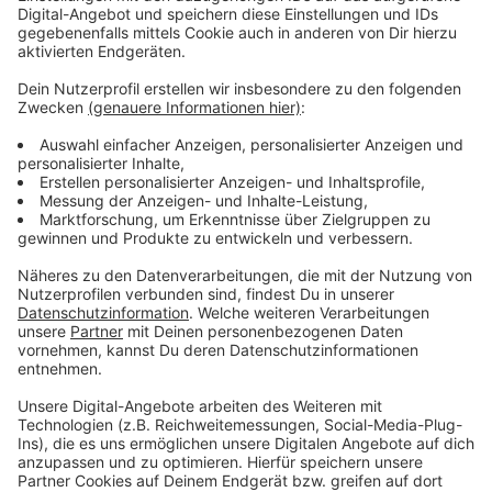
So nutzt ihr die neue App
Anzeige
Unsere neue App bietet euch noch mehr und
ganz
neue Funktionen
.
• Sende uns Sprachnachrichten, Fotos und
Videos direkt über die App!
• Erhalte alle wichtigen Nachrichten aus
Münster!
• Wähle Deine persönlichen Push-
Benachrichtigungen aus!
• Streame uns direkt über die App!
Die neue App ist ab sofort im
Apple App Store
und im
Google Play Store
verfügbar. Das Update erfolgt