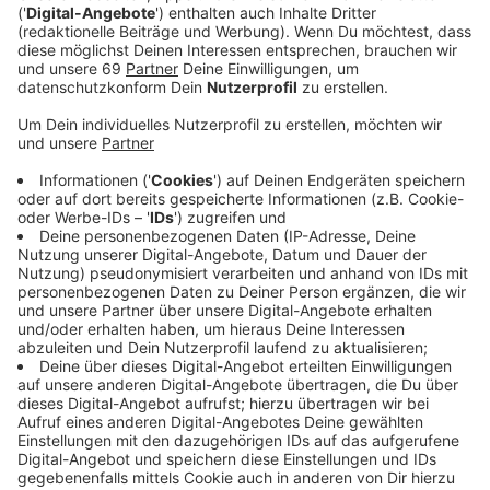
jetzt nach zwei Wochen erneut die Unterkünfte.
Bislang wurden kein größeren Verstöße
festgestellt.
Veröffentlicht:
Dienstag, 12.05.2020 05:38
Anzeige
Wegen der aktuellen Situation fordert der Deutsche
Gewerkschaftsbund in MS erneut Verbesserungen für
die Beschäftigten. So könne die Verantwortung für
sichere Einreise, ihren Einsatz und die Unterbringung
nicht allein beim bei den Arbeitgebern liegen, für den
DGB stehen auch Arbeits- und
Landwirtschaftsministerium in der Pflicht.
"Das Landwirtschaftsministerium hatte