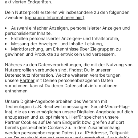
versprochen, den Beschäftigten Informationen
zu unseren muttersprachlichen Hotlines des
Projektes Faire Mobilität zu verteilen. Das muss
durch die öffentliche Verwaltung jetzt auch
geschehen. Unter den jetzigen Bedingungen sind
die Saisonarbeiter in Sachen Lohn, Unterkunft,
Verpflegung, Ein- und Ausreise sowie
Gesundheitsschutz vollkommen abhängig von
ihrem Arbeitgeber", kritisert DGB-
Stadtverbandsvorstand Carsten Peters: " Von
einer Verhandlungsposition auf Augenhöhe kann
unter diesen Umständen keine Rede sein".
Anzeige