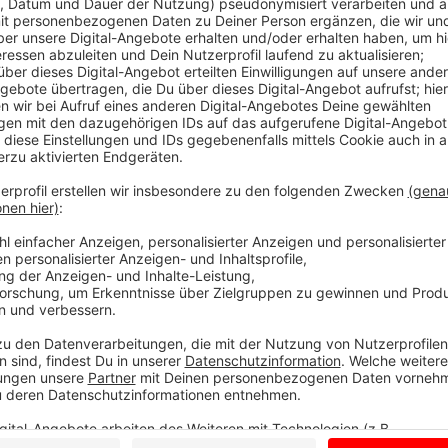
Mit bis zu 1.000 Teilnehmenden rechnen die Macher
"Datenbusiness GmbH" bei diesem Netzwerktreffen z
Donnerstag (07.03.). Deutschlands größtes KI-Event 
Vorträgen und Workshops geht es um die neuesten Tr
Intelligenz. Als Gastredner wird Bundesgesundheitsm
zugeschaltet und über die KI im Gesundheitswesen s
man dann u.a. Star-Investor Frank Thelen erleben. E
der Löwen". Und auch der erfolgreiche Jungunterne
Wäsche Start up "snocks" ist dabei. Und im Skaters P
Skateboardpapst Titus Dittmann und sein Sohn Julius
fehlen.
Anzeige
Die Firma "Datenbusiness" aus Münster als Veranstalt
Fans in Deutschland. Sie produziert u.a. auch einen
Daten und künstliche Intelligenz.