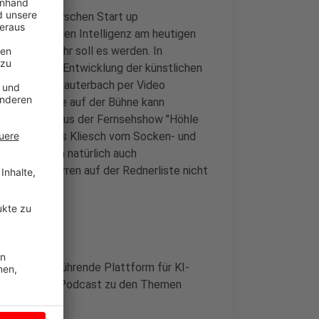
 vom münsterschen Start up
ur Künstlichen Intelligenz am heutigen
in diesem Jahr soll es werden. In
ends in der Entwicklung der künstlichen
inister Karl Lauterbach per Video
prechen. Live auf der Bühne kann
r ist bekannt aus der Fernsehshow "Höhle
hmer Johannes Kliesch vom Socken- und
alace dürfen natürlich auch
 als Hausherren auf der Rednerliste nicht
er ist eine führende Plattform für KI-
 erfolgreichen Podcast zu den Themen