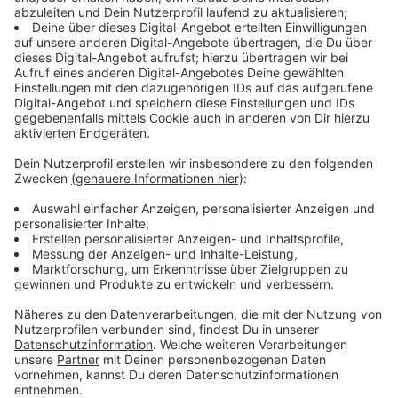
Hamburg (310), Bremen (308) und Berlin (299). Hinter
Westfalen-Lippe liegen nur Sachsen-Anhalt (204) und
Brandenburg (201). Gelistet wurden die Ärztinnen und
Ärzte sowie Psychotherapeuten nach den jeweiligen
KV-Regionen, also alle Bundesländer, nur NRW wird
nach den Regionen Nordrhein und Westfalen-Lippe
aufgeteilt. Der Teilzeitanteil stieg bundesweit von
35,8 Prozent auf 37,9 Prozent.
Anzeige
Anzeige
Westfalen-Lippe bundesweites Schlusslicht
bei Hausarztdichte
Anzeige