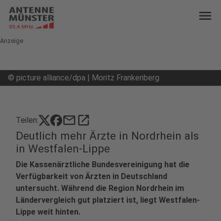
menu
Anzeige
©
picture alliance/dpa | Moritz Frankenberg
mail
open_in_new
Teilen:
Deutlich mehr Ärzte in Nordrhein als
in Westfalen-Lippe
Die Kassenärztliche Bundesvereinigung hat die
Verfügbarkeit von Ärzten in Deutschland
untersucht. Während die Region Nordrhein im
Ländervergleich gut platziert ist, liegt Westfalen-
Lippe weit hinten.