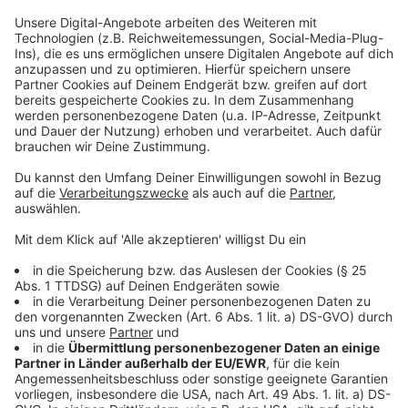
Das Durchschnittsalter der Ärztinnen und Ärzte liegt
bundesweit bei 54,5 Jahren, wie aus den Daten des
Bundesarztregisters mit Stichtag 31. Dezember 2024
hervorgeht. In der Region Nordrhein liegt es bei 53,6
und in Westfalen-Lippe bei 54,1. Bei der Dichte der
Hausärzte ist die Region Westfalen-Lippe sogar
Schlusslicht - mit knapp 60
Hausärzten pro 100.000 Einwohnern. Nordrhein liegt
mit gut 66 im Mittelfeld.
KBV-Chef Andreas Gassen sagte: "Noch ist
Deutschland Praxenland." Doch klar sei auch: "Die
Ressource Arztpraxis ist kein Selbstläufer, und die
Ressource Arztzeit bleibt ein knappes Gut." Immer
mehr junge Medizinerinnen und Mediziner entschieden
sich für eine Anstellung, statt eine eigene Praxis zu
führen, oder für Arbeit in Teilzeit. Dabei gehe es um die