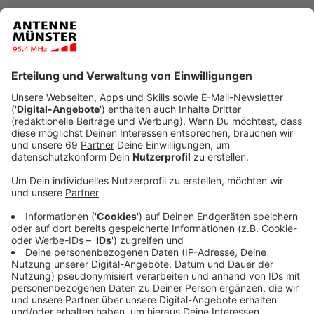
Veröffentlicht:
Mittwoch, 26.03.2025 11:42
Anzeige
Zwischen den Regionen Nordrhein und Westfalen-
Lippe gibt es erhebliche Unterschiede im Umfang der
ärztlichen Versorgung. Während in Nordrhein auf
100.000 Einwohner etwa 240 Ärztinnen, Ärzte und
Psychotherapeuten kommen, sind es in Westfalen-
Lippe nur rund 204. Im Vergleich mit anderen
Bundesländern liegt Nordrhein damit auf Rang 4,
während Westfalen-Lippe auf dem drittletzten Platz
rangiert, wie aus einer Auswertung der
Kassenärztlichen Bundesvereinigung (KBV) hervorgeht,
die der Nachrichtenagentur dpa vorliegt.
Vor Nordrhein liegen demnach nur die Stadtstaaten