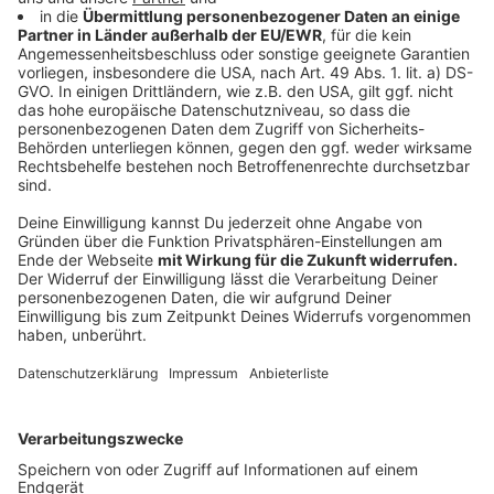
Anzeige
Anzeige
Alle Reisen im Überblick
Anzeige
Ob Relaxen auf den Kanaren, chillen auf Mallorca oder
Luxus in der Dominikanischen Republik erleben:
Hier
gibt’s alle Infos zu unseren Reisen
.
Anzeige
AGB
Anzeige