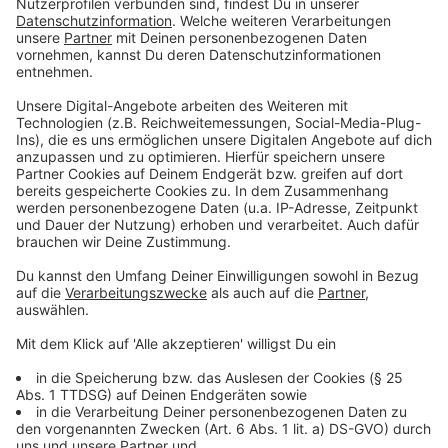
Sekunden sie meinen, unseren Urlaubshit erraten zu
können. Der Kandidat mit dem niedrigsten "Gebot" darf
sein Glück versuchen. Nennt der Kandidat uns
Interpret oder Titel zu dem angespielten Schnipsel
des Urlaubshits, gewinnt er. Schafft er es nicht, geht
die Reise automatisch an seinen Mitspieler.
Anzeige
Das Online-Extra
Anzeige
Zusätzlich verlosen wir jeden Freitag hier
exklusiv eine
Reise
für zwei. Hört euch
HIER
unseren Online-
Urlaubshit an und registriert euch. Unter allen richtigen
Antworten verlosen wir die jeweilige Online-Reise.