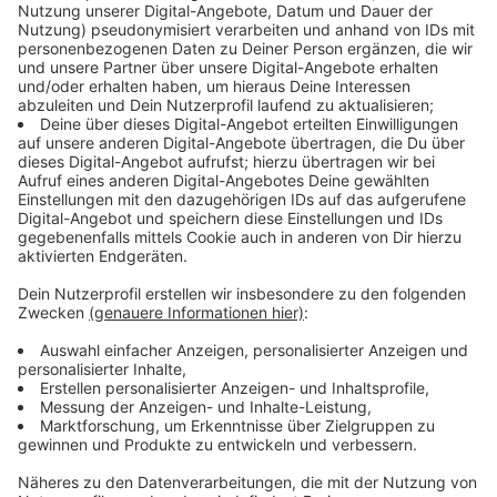
jede Woche
exklusiv online eine weitere Traumreise
.
Jetzt mitmachen:
Bewerbt euch, meldet euch an und spielt mit um euren
nächsten Urlaub in der Sonne!
Anzeige
So geht das Spiel "Der Urlaubscountdown - in
die Sonne mit alltours"
Anzeige
Das Spiel ist denkbar einfach: Dreimal täglich treten
bei "Der Urlaubscountdown - in die Sonne mit alltours"
zwei Hörer gegeneinander an und spielen um eine
Reise. Beide Kandidaten müssen angeben, in wie vielen