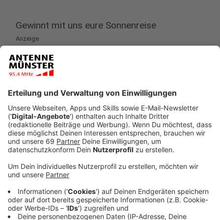
Gewinnt mit uns eure Sonnenreise
Anzeige
Gewinnt eure Traumreise in die Sonne!
Bei eurem Lieblingsradio wird es sonnig: Mit etwas
Glück gewinnt ihr eure Sonnenreise zu den schönsten
Hotspots der Welt. Gemeinsam mit alltours entdeckt
ihr die feinen Sandstrände der Kanaren oder erlebt die
herzliche Gastfreundschaft in der Türkei. Von
Griechenland über die Kanaren bis hin zu Mallorca und
der Dominikanischen Republik – alles ist möglich!
Sichert euch jeden Tag die Chance auf eine Reise für
zwei Personen – und jeden Freitag sogar auf einen
Familienurlaub (für zwei Erwachsene und zwei Kinder
bis einschließlich 14 Jahre). Zusätzlich verlosen wir