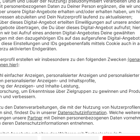
Comedy
Atzeventskalender: Türchen 
Anzeige
Das ist der Atzeventskalender
Anzeige
Wir öffnen mit euch jeden Tag ein Türchen. Dazu ha
Türchensteher organisiert. Atze Schröder bringt un
frei Haus. Lustig, (be)sinnlich und mit Locken. Und je