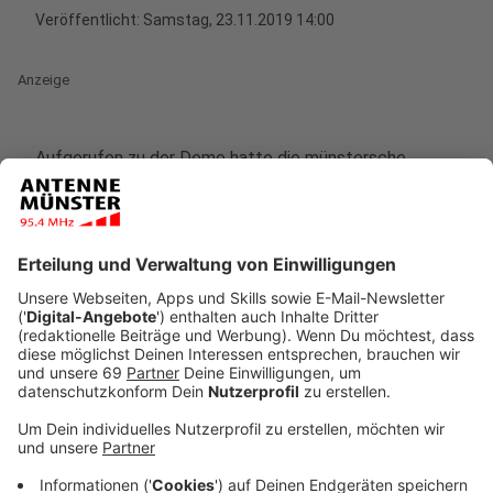
Veröffentlicht:
Samstag, 23.11.2019 14:00
Anzeige
Aufgerufen zu der Demo hatte die münstersche
Gruppe des Vereins "Ärzte gegen Tierversuche". Nach
der Auftaktkundgebung um 12 Uhr auf dem
Stubengassenplatze zog der Demonstrationszug
durch die Innenstadt und zum Ludgerikreisel. Nach
Angeben der Polizei nahmen zwischen 1.000 und 1.500
Menschen an der Demo teil.
Anzeige
Das US-amerikanische Unternehmen Covance betreibt
in Münster eines der größten Tierversuchslabore für
Affen in ganz Europa. Nach Angaben der