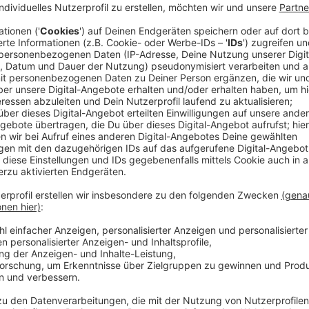
Kreislaufwirtschaft wirklich funktioniert - und 
unser Münsterland weiter zukunftssicher bleibt.
Veröffentlicht:
Montag, 13.04.2026 13:52
Anzeige
Der Podcast der Kreislaufwirtschaftsregi
Lokalradios im Münsterland.
Anzeige
Das Projekt Kreislaufwirtschaftsregion Münsterland 
und vom Ministerium für Wirtschaft, Industrie, Klim
Westfalen gefördert.
Anzeige