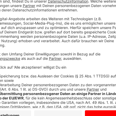
Jetzt reinhören:
Anzeige
Hier gelangt ihr zu den Folgen
Anzeige
Mehr zum Thema Kreislaufwirtschaft im Münsterland:
praktische Alltagstipps und weitere Einblicke rund u
unter
https://go.muensterland.com/kreislaufwirtsch
Anzeige
Partner im Verbundprojekt: