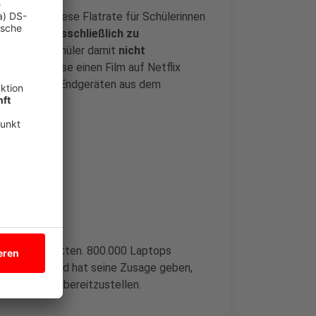
benso, wie diese Flatrate für Schülerinnen
r, dass sie
ausschließlich zu
innen und Schüler damit
nicht
beispielsweise einen Film auf Netflix
 geförderten Endgeräten aus dem
ekom.
r fortgeschritten. 800.000 Laptops
afft. Der Bund hat seine Zusage geben,
 als geplant bereitzustellen.