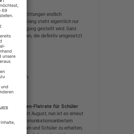
 Bildungseinrichtungen endlich
Länder. Bislang steht eigentlich nur
ern zur Verfügung gestellt wird. Ganz
 zwei Vorhaben, die definitiv umgesetzt
 Euro liegen
lich eine
Daten-Flatrate für Schüler
skreisen seit August, nun ist es erneut
ch mit Telekommunikationsanbietern
r Schülerinnen und Schüler zu erhalten,