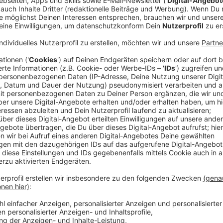
Wie soll die Digitalisierung in deutschen Schulen und
vorankommen? Darüber beraten seit Wochen Bund und 
fest, dass in jedem Fall viel Geld vom Bund den Länd
konkrete Beschlüsse gibt es noch nicht, aber es gibt
werden sollen.
Anzeige
Flatrate für Schüler: Datentarif soll bei zehn
Anzeige
Bundesbildungsministerin Anja Karliczek möchte näm
bald beschließen. Das Thema besteht in den Gespräch
"angeschoben" worden. Karliczek sagte, dass sie si
ausgetauscht habe um eine günstige Datenflatrate fü