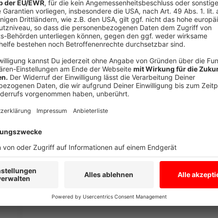
Die Frage nach dem "wann" ist also noch ungeklärt. E
und Schüler sich konkret gestaltet. Allerdings ist kla
Bildungszwecken
genutzt werden kann und Schüler
stundenlang am Tag
im Internet surfen können und 
streamen können. "Unsere Simkarten sollen mit den
Digitalpakt zum Einsatz kommen", sagt dazu die Tel
Anzeige
800.000 Laptops für Lehrer
Anzeige
Das andere Vorhaben der Verantwortlichen ist weite
werden für die Lehrerschaft in Deutschland angesch
die dafür veranschlagten 500 Millionen Euro schneller