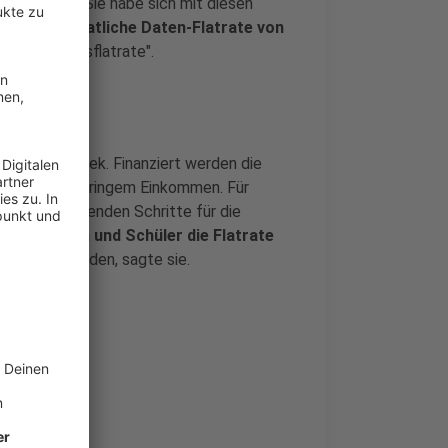
nun erfolgt. Sie habe sich mit diesen
uf eine
monatliche Daten-Flatrate von
ie "Bildungsflatrate".
 sagte Karliczek. Finanziert werden die
 Eltern mit geringem Einkommen. Für
un die kommenden Schritte für die
chülerinnen und Schüler die Flatrate
twortet werden, sagte sie.