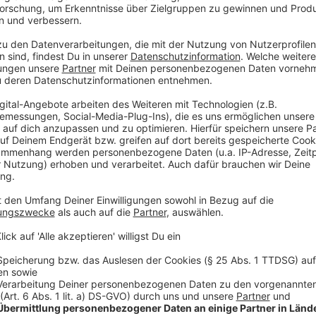
damit "sie ihre iPads auch bespielen können." Das sei 
Anbietern, unter anderem Telekom, Vodafone & Co. a
zehn Euro
einigen können. Die Telekom selbst nennt s
Anzeige
Für bedürftige Schüler werde diese
kostenlos
sein,
Flatrates durch das Bildungs- und Teilhabepaket für
Karliczek kommt es nun darauf an, dass die
Länder
n
kostengünstige Surfmöglichkeit vorbereiten, damit
S
"buchen".
Die nächsten Fragen müssten vor Ort bean
Anzeige
Daten-Flatrate: Was noch nicht geklärt ist
Anzeige