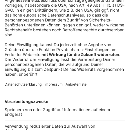
Tag 2: Beim Rewe am Albersloher Weg
Anzeige
©
ANTENNE MÜNSTER
Das Team unter ANTENNE MÜNSTER-Hörer Perparim
hält stet's zusammen und macht eine super Arbeit!
Anzeige
Jonas durfte im Rewe bei ANTENNE MÜNSTER-Hörer
Perparim richtig mit anpacken: Er hat kassiert, Regale
eingeräumt und sich der Challenge gestellt innerhalb
von 2 Minuten drei verschiedene Produkte zu finden.
Alles hat er super gemeistert!