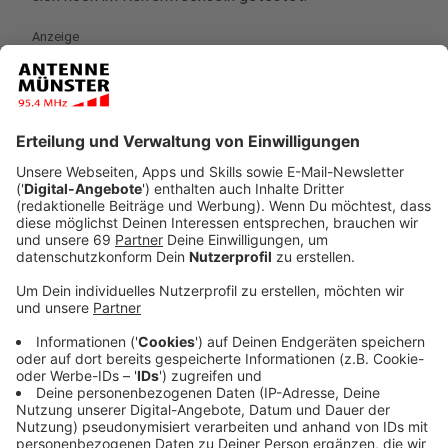
Anzeige
Tag 4: Im Botanischen Garten
Anzeige
©
ANTENNE MÜNSTER
Morningshow-Moderator Jonas Menke bei ANTENNE
MÜNSTER-Hörerin Sabine im Botanischen Garten. Sie
haben zusammen "in den Alpen" neue Pflanzen
eingepflanzt.
Anzeige
Bei Sonnenschein hat Jonas Menke aus dem
ANTENNE MÜNSTER-Frühteam Sabine im