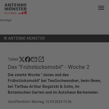
menu
Anzeige
©
ANTENNE MÜNSTER
mail
open_in_new
Teilen:
Das "Frühstücksmobil" - Woche 2
Die zweite Woche "Jonas und das
Frühstücksmobil" bei TeeGschwendner, beim Rewe,
bei Tiefbau Arthur Bogatzki & Sohn, im
Botanischen Garten und im Autohaus Berkemeier.
Veröffentlicht:
Montag, 15.04.2024 15:26