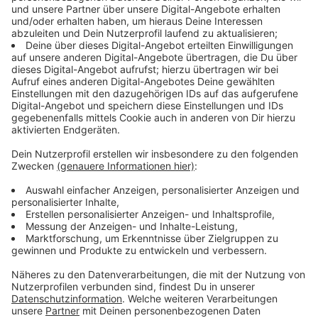
Botanischen Garten besucht. Sie und ihr Team haben
leckere Brötchen von Krimphove gegessen, dann hat
Jonas sich den Kuchenbaum angeschaut und zum
Schluss hat er nochmal mit angepackt: Er hat mit
Sabine "in den Alpen" neue Pflanzen eingepflanzt.
Anzeige
Tag 3: Bei Tiefbau Arthur Bogatzki & Sohn in
Hiltrup
Anzeige
©
ANTENNE MÜNSTER
Das große Team beim Tiefbau Arthur Bogatzki & Sohn
hat sich über die 200 Brötchen vom guten Bäcker
Krimphove gefreut.