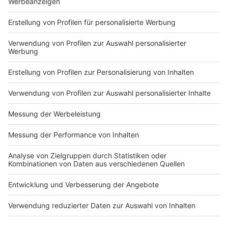
Anzeige
Tag 1: Bei TeeGschwendner an der
Salzstraße
Anzeige
©
ANTENNE MÜNSTER
Malena Stöhler (l.) und Jonas Menke (r.) aus dem
ANTENNE MÜNSTER-Frühteam haben Rafael (3. v. r.)
und seinem Team von TeeGschwendner an der
Salzstraße ein Gratis-Frühstück vorbeigebracht.
Anzeige
Matcha, Münsteraner Kiepenkerl und Pomelo - das ist
nur eine ganz kleine Auswahl der unzähligen Teesorten,