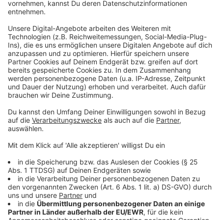
Anzeige
Am Mittwoch hat Jonas Menke ANTENNE MÜNSTER-
Hörer Sebastian auf der Arbeit besucht. Er arbeitet bei
Tiefbau Arthur Bogatzki & Sohn in Hiltrup. Jonas
Menke ist zusammen mit Malena Stöhler aus dem
ANTENNE MÜNSTER-Frühteam mit dem
Frühstücksmobil zu Sebastian gefahren - mit dabei im
Gepäck: 200 frisch belegte Brötchen vom guten
Bäcker Krimphove. Alle Mitarbeiter haben
zugeschlagen und dann durfte Jonas noch Radlader
fahren und auf einer Baustelle an der Weseler Straße
einen Wackerstampfer bedienen - letzteres hat
weniger gut geklappt.
Anzeige