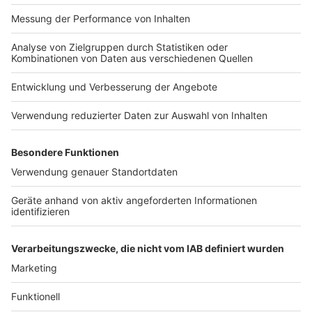
der Vielzahl von Diensten.
Anzeige
Weitere Informationen unter
www.ndix.de
.
Anzeige
Das Foto zeigt (v.l.n.r.) Dieter Schewetzky
(Wirtschatsförderung Münster), Christian Tebel
(Citeq/Stadt Münster), Stefan Neumann (GFS), Klaus
Leckelt (Primevest Capital Partners), Jeroen van de
Lagemaat (NDIX), Stephan Albers (Breko Verband),
Ulrich Funke (NDIX), Udo Strack (GFS).
Anzeige