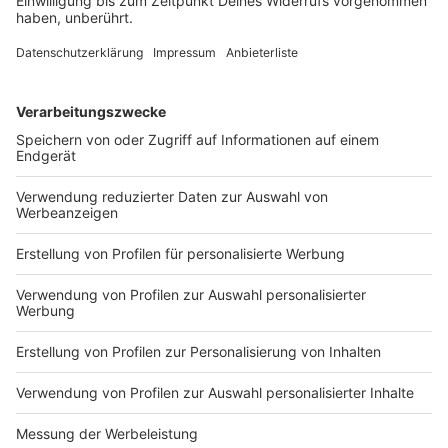
Über NDIX
Anzeige
NDIX ist ein Breitbandnetzwerk für Unternehmen und
Einrichtungen aus allen Branchen, das von öffentlich-
rechtlichen Gesellschaftern aus Deutschland und den
Niederlanden organisiert wird, darunter die Stadtwerke
Münster. An NDIX kann sich jedes Unternehmen
anschließen, um IT-Dienstleistungen zu nutzen, aber
auch um diese anzubieten. NDIX konzentriert sich auf
die dazu erforderliche Glasfaser-basierte
Datenverbindungen in Deutschland, den Niederlanden
und anderen Teilen Europas. Die Dienstleistung wird
rund um die Uhr durch das Network Operation Center
von NDIX überwacht. Derzeit profitieren bereits über
3000 Kunden von den besonderen Vorteilen einer
offenen, sicheren und hochwertigen Verbindung und