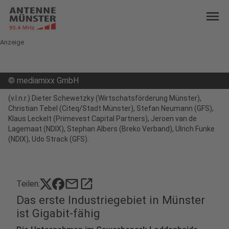
menu
Anzeige
©
mediamixx GmbH
(v.l.n.r.) Dieter Schewetzky (Wirtschatsförderung Münster),
Christian Tebel (Citeq/Stadt Münster), Stefan Neumann (GFS),
Klaus Leckelt (Primevest Capital Partners), Jeroen van de
Lagemaat (NDIX), Stephan Albers (Breko Verband), Ulrich Funke
(NDIX), Udo Strack (GFS).
mail
open_in_new
Teilen:
Das erste Industriegebiet in Münster
ist Gigabit-fähig