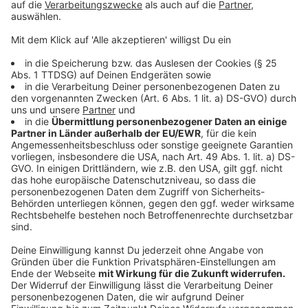
Zehn Millionen Euro für 43 Gewerbegebiete
Anzeige
Die Loddenheide ist für NDIX in Münster nur der
Anfang. Bereits in Kürze starten im Industriegebiet
Mecklenbeck und im Bereich des Hafens
Nachfragebündelungen, im Frühjahr 2020 soll dort mit
dem Glasfaserausbau begonnen werden. Rund eine
Million Euro lassen sich NDIX und seine Partner die
Erschließung kosten. Bis Ende 2022 investieren sie gar
zehn Millionen Euro in den Breitbandausbau in Münster
– in allen 43 Gewerbegebieten der Stadt.
Anzeige