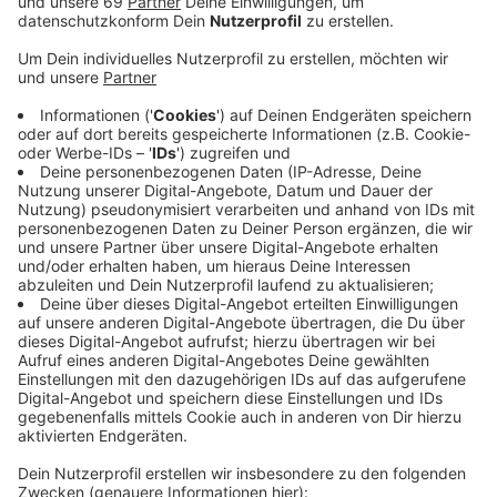
Bau und die optimale Nutzung von
Glasfaserverbindungen betrifft. Gigabit bedeutet bei
NDIX Internet mit jeder gewünschten Kapazität.
Zudem wird VoIP-Telefonie von mehr als 80 Prozent
der Kunden genutzt. Je nach Bedarf kann der Kunde
auch aller Art innovativer Dienstleistungen in Anspruch
nehmen, die durch die große Bandbreite überhaupt
erst möglich werden – etwa Cloud-Dienste und
Verbindungen zu Rechenzentren.
Anzeige
Die Digitalisierung des Mittelstands
Anzeige
In der Loddenheide investieren die Partner rund 1,2
Millionen Euro. Eine sehr gute Entscheidung, wie Dr.