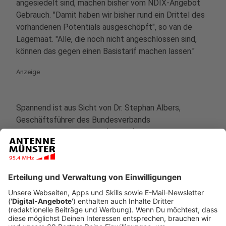
angesiedelt sind, machen bisher vom NDIX-Angebot
Gebrauch. "Damit haben wir bisher rund ein Drittel des
vorhandenen Potentials ausgeschöpft", so van de
Lagemaat. "Alle, die noch nicht angeschlossen sind,
können das gegen einen Basistarif machen lassen."
Anzeige
Spannend ist aus Sicht von Dr. Stephan Albers,
Geschäftsführer des Bundesverbands
Breitbandkommunikation (BREKO), der besondere
Ansatz von NDIX. Gemeinsam mit der
Investmentgesellschaft Primevest Capital Partners
und dem Netzentwickler German Fiber Solutions (GFS)
werden die Glasfaserprojekte realisiert. Das Konzept
ist sehr effektiv. Und es ist kein Wunder, dass hinter
der Idee ein niederländischer Partner steckt. Denn der
westliche Nachbar gilt als einer der Vorreiter, was den