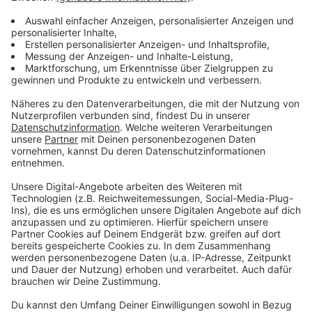
Stephan Albers findet: "Der Mittelstand digitalisiert
sich immer weiter", sagt er. "Ob Clouddienstleistungen,
Vernetzung verschiedener Standorte oder das
Verschicken großer Datenmengen: Viele Unternehmen
sind auf eine direkte Glasfaseranbindung angewiesen
und mittlerweile auch bereit, dafür Geld zu
investieren." Schließlich stelle man sich dadurch für die
Zukunft auf. Auch die Stadt Münster und die
Wirtschaftsförderung Münster unterstützen das
Vorhaben. "Für die Unternehmen vor Ort ist eine
Glasfaserverbindung sehr wichtig, sie eröffnet ihnen
ganz neue Möglichkeiten", sind sich Christian Trebel,
Koordinator für den Breitbandausbau bei der Stadt
Münster, und Dieter Schewetzky von der
Wirtschaftsförderung Münster einig. Gleichzeitig habe
man in Gesprächen mit potenziellen Neuansiedlern und
Investoren gute Argumente auf seiner Seite.
Anzeige