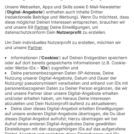
Veröffentlicht:
Montag, 09.09.2019 14:45
Anzeige
Und so könnt ihr unser ANTENNE
MÜNSTER-Giro-Fahrradklingel-Set gewinnen
Anzeige
Das haben wir für euch reingepackt in unser Giro-
Fahrradklingel-Set:
- 2 Tickets für die VIP-Tribüne beim Münsterland-Giro
am 3. Oktober
- 1 exklusive ANTENNE MÜNSTER-Fahrradklingel