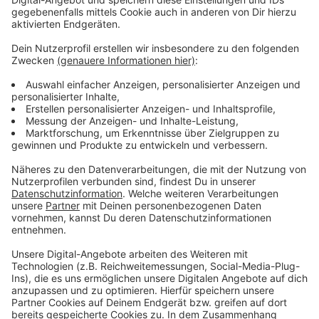
- 1 exklusive ANTENNE MÜNSTER-
Fahrradklingelmütze in Neon-Farben
- 1 ANTENNE MÜNSTER-Fahrrad-Reparaturset
- 1 ANTENNE MÜNSTER-Warnweste (natürlich in gelb)
- 1 ANTENNE MÜNSTER-Armreifen
Was müsst ihr tun, um dieses ANTENNE MÜNSTER-
Giro-Fahrrad-Klingel-Set zu bekommen? Ganz einfach:
Schickt uns bis spätestens Montag, 30.September,
17.30 Uhr, den Sound eurer aktuellen Fahrradklingel per
What’sApp-Sprachnachricht und sagt uns dazu euren
Namen und warum ihr gern ein ANTENNE MÜNSTER-
Fahrrad-Klingel-Set hättet. Das Ganze an die 02 51 /
28 95 40! Mit etwas Glück hört ihr eure
Sprachnachricht bei uns im Programm und ihr seid
Besitzer des ANTENNE MÜNSTER-Giro-Fahrrad-
Klingel-Sets.