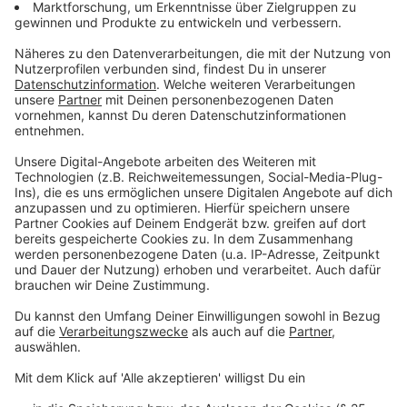
Anzeige
Muss ich für die Quarantäne Urlaub nehmen?
Anzeige
In aller Regel ja, weil Reisende, die sich in
Risikogebiete begeben, die Komplikation der
anschließenden Quarantäne bewusst in Kauf nehmen.
Diese Last soll der Arbeitgeber laut derzeitiger
Rechtslage nicht schultern müssen. Im Zweifel sollten
Sie bei ihrem Arbeitgeber nachfragen.
Anzeige
Was passiert, wenn mein Urlaubsziel erst nach