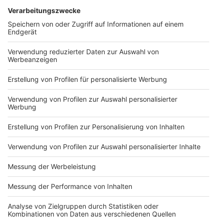
Ein vorzeitiges Verlassen der Quarantäne ist nur durch
Vorlage eines qualitätsgesicherten, negativen
Testergebnisses in deutscher oder englischer Sprache
möglich. Dieser kann bereits 48 Stunden vor der
Rückkehr im Reiseland vorgenommen werden oder
nach der Rückkehr in NRW. Jedoch muss das
Gesundheitsamt die Quarantäne erst formal
aufheben. Sie erhalten dazu eine Eingangsbestätigung.
Danach brauchen Sie etwas Geduld, denn die Anträge
auf Aufhebung der Quarantäne werden in der
Reihenfolge des Eingangs bearbeitet.
Anzeige
Wer bezahlt den Corona-Test?
Anzeige