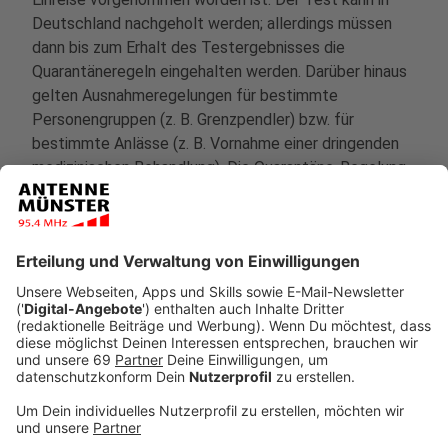
Deutschland nachgeholt werden; allerdings müssen
dann bis zum Erhalt des Testergebnisses die
Quarantäneregeln eingehalten werden. Darüber hinaus
gelten Ausnahmeregelungen für bestimmte
Personengruppen (z. B. Grenzpendler) bzw. für
bestimmte Anlässe (z. B. Vornahme einer dringenden
medizinischen Behandlung). Die Quarantäne-Regelung
gilt außerdem nicht für Personen, die sich auf der
Durchreise durch Nordrhein-Westfalen (ohne
Übernachtung) befinden.
Anzeige
Was muss ich während der Quarantäne beachten?
Anzeige