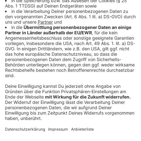
meiner Ankunft dort zum Risikogebiet erklärt
wird?
Anzeige
Entscheidend ist der Tag der Einreise. Fällt der
Einreisetag auf ein Datum nach der Erklärung zum
Risikogebiet, gelten die o.g. Regeln. Es besteht also
auch bei Einreise in ein Nicht-Risikogebiet ein gewisses
Risiko, dass sich dies im Laufe ihres Aufenthaltes im
Ausland ändert.
Anzeige
Was kann den Quarantänezeitraum verkürzen?
Anzeige