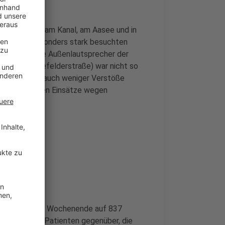
ter anderem am Kanal, am Aasee und in
gt. An der besonders stark besuchten
enst über die Außenlautsprecher der
ltstadt (Jüdefelderstraße) war nicht so
egen gab es auch weniger Verstöße
ft gab, waren Einsätze wegen
gebieten.
 Münster übers Wochenende auf 837
em stehen 15 Patienten gegenüber, die