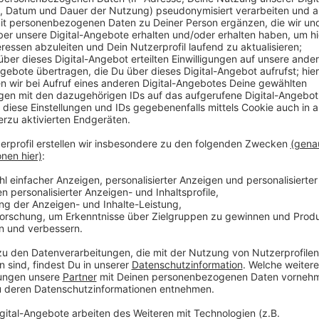
Die Ordnungshüter haben bei 35 Grad im Schatten un
der Altstadt für ein vernünftiges Miteinander gesor
Kanalpromenade forderte der städtische Ordnungsdi
Einsatzwagen zur Einhaltung der Abstände auf. Die A
stark besucht wie an den Wochenenden zuvor, desw
gegen die Abstandsregeln. Was es am Wochenende o
Ruhestörungen in Grünanlagen, am Kanal und in Wohn
Anzeige
12 Neu-Infektionen
Anzeige
Unterdessen ist die Zahl der Corona-Infektionen in
gestiegen. Das sind 12 Fälle mehr als am Freitag. D