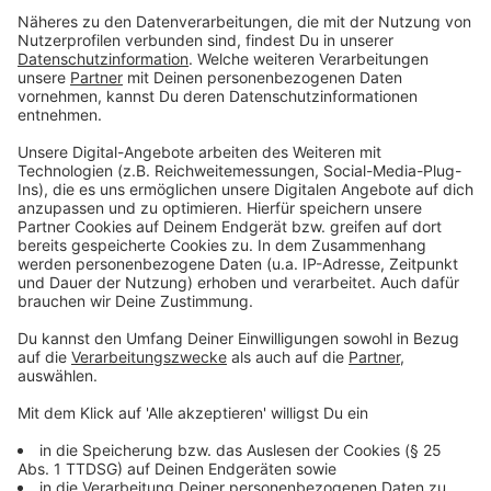
Patienten werden im Krankenhaus behandelt, davon 13
auf Intensivstationen. 12 von ihnen müssen beatmet
werden.
Anzeige
Möglichst keine Besuche in Alten- und
Pflegeheimen!
Anzeige
Bei der 59. Sitzung des Corona-Krisenstabs am
heutigen Mittwoch (09.12.) wurde auch über die
Situation in den Alten- und Pflegeheimen während der
Feiertage gesprochen. Da sich Sammelbesuche von
Familienmitgliedern hier aufgrund der Pandemielage
und weiterhin steigender Infektionszahlen zu einem