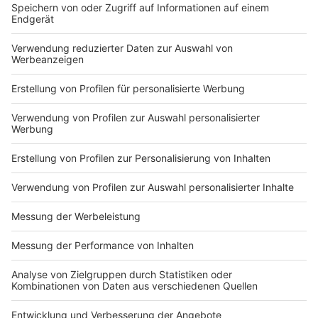
beantwortet.
Anzeige
Weitere Infos rund ums Thema Corona gibt es
hier
.
Dort sind auch aktuelle Allgemeinverfügungen, die
Coronaschutzverordnung und die Inzidenzwerte des
LZG hinterlegt.
Anzeige
Anzeige