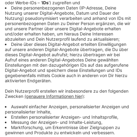
Uhr auf 500 Euro angehoben. Die Stadt Münster
appelliert, diese Vorschriften zu beachten und zum
Schutz aller Mitmenschen einzuhalten. Der KOD wird
die Umsetzung kontrollieren.
Anzeige
Die aktuellen Corona-Zahlen
Anzeige
38 Neuinfektionen mit dem Coronavirus wurden zu
heute (09.12.) in der Stadt Münster registriert. Aktuell
sind 415 Münsteraner/-innen infiziert. Die Gesamtzahl
aller labordiagnostisch bestätigten Fälle beträgt jetzt
3.171. Die Gesamtzahl aller genesenen Patienten
2.721. An/mit Corona sind 35 Personen gestorben. Die
7-Tage-Inzidenz beträgt (laut LZG) 58,0. 35 Covid-