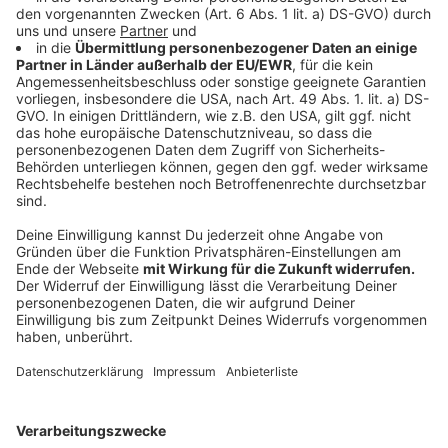
Risikofaktor entwickeln könnten, bittet die Stadt
Münster ihre Bürger/-innen um Abwägung, ob ein
Besuch nicht auch erst im neuen Jahr möglich und
sinnvoll ist. Bekanntlich gehören Bewohner/-innen der
genannten Einrichtungen zu den bei der Impfung
priorisierten Bevölkerungsgruppen.
Anzeige
Fragen zu Corona?
Anzeige
Wer Fragen zu Corona hat, wendet sich bitte
grundsätzlich an die städtische Hotline unter Tel. 02
51/4 92-10 77. Da derzeit eine hohe
Informationsnachfrage besteht und Wartezeiten
möglich sind, werden Fragen auch via
E-Mail