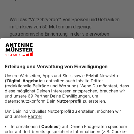
Weil das "Verzehrverbot" von Speisen und Getränken
im Umkreis von 50 Metern um diejenige
gastronomische Einrichtung, in der sie erworben
wurden, nicht immer eingehalten wird, hat das Land
NRW nun die Bußgeldvorschriften zur Corona-
Schutzverordnung erweitert. Sprich:
Zuwiderhandlungen werden fortan mit einem Bußgeld
von 100 Euro geahndet.
Anzeige
Auch in anderen Bereichen greift das Land NRW nun
härter als bislang durch und gibt somit auch dem
Kommunalen Ordnungsdienst in Münster (KOD) die
Richtung vor. So wird beispielsweise das Bußgeld für
den Verkauf alkoholischer Getränke zwischen 23 und 6