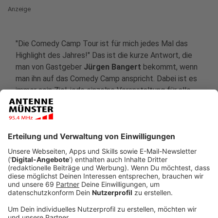
Anzeige
"Die Comedy Camp Tour ist für mich jedes Mal das
Highlight des Jahres!" Das ist die kurze Antwort, die
man von Gastgeber
Jürgen Bangert
bekommt, wenn
man ihn auf das Comedy Camp anspricht. Dabei ist es
immer sein Ziel, jede einzelne Veranstaltung für alle
Beteiligten zum Highlight werden zu lassen. Immer
nach dem Motto "Wir sind schließlich zum Spaß hier!"
rollt er auch im Herbst 2025 wieder den roten Teppich
für seine Kolleginnen und Kollegen auf der Bühne aus.
Natürlich greift er selbst zwischendurch auch in die
Gag-Kiste und vermutlich auch wieder zum Telefon...
Elvis Eifel-Fans wissen, was das bedeutet.
Anzeige