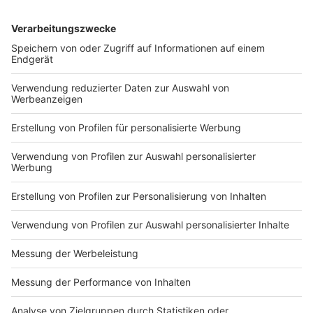
Schaluppke auf eine abenteuerliche Odyssee durch
die deutsche Bäderlandschaft und schwingt jetzt in
Themen-Thermen, Wellness-Oasen und Erlebnisbädern
das Frotteehandtuch .
Anzeige
Die weiteren Termine der Comedy Camp-
Tour
Anzeige
Comedy Camp in Unna
Comedy Camp in Legden
Comedy Camp in Bergheim