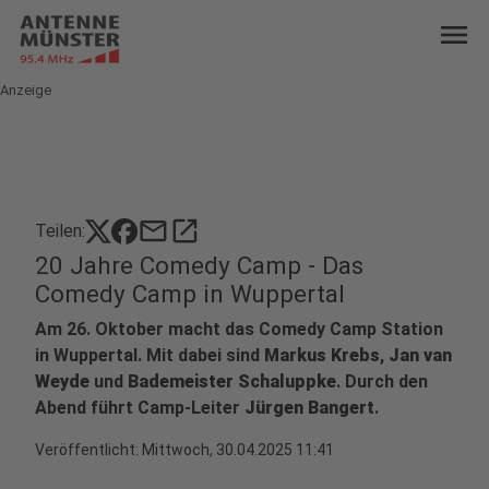
menu
Anzeige
mail
open_in_new
Teilen:
20 Jahre Comedy Camp - Das
Comedy Camp in Wuppertal
Am 26. Oktober macht das Comedy Camp Station
in Wuppertal. Mit dabei sind
Markus Krebs
,
Jan van
Weyde
und
Bademeister Schaluppke
. Durch den
Abend führt Camp-Leiter
Jürgen Bangert
.
Veröffentlicht:
Mittwoch, 30.04.2025 11:41