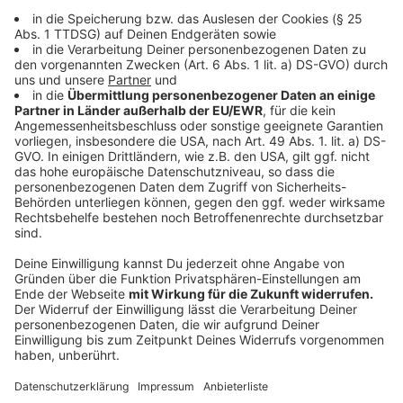
mit auf eine Reise durch den Alltag, gespickt mit
witzigen Anekdoten und skurrilen Beobachtungen.
Anzeige
Jan van Weyde
, der berufstätige Ehemann und Papa
zweier kleiner Mädels, erzählt in seiner sympathisch-
authentischen Art, wie er es schafft, die Bälle bei der
Dauer-Jonglage zwischen Job und Familie geschickt in
der Luft zu halten. Oder eben auch nicht… Und dann
heißt es: "Weyder geht's"!
Anzeige
Für
Bademeister Schaluppke
sind die chlorreichen
Tage im altgedienten Brennpunktbad vorbei. Da
Fachkräfte überall gesucht werden, begibt sich