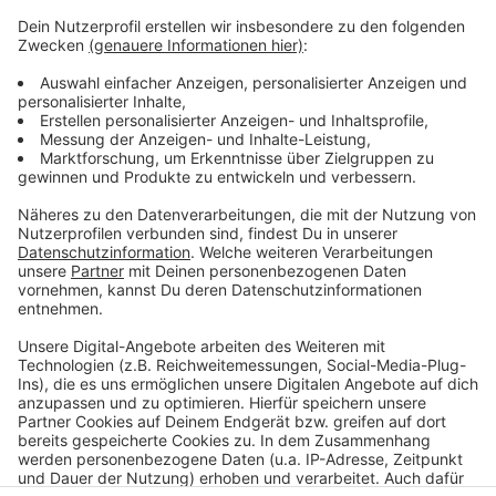
Im Überblick
Anzeige
Was:
Cityadvent 2023
"Ihr werdet mich finden"
Wo:
Überwasserkirche
Öffnungszeiten:
Mo-Do 11-19 Uhr; Fr 11-22 Uhr;
Sa 11-16 Uhr; So 13-19 Uhr
Anzeige
Anzeige