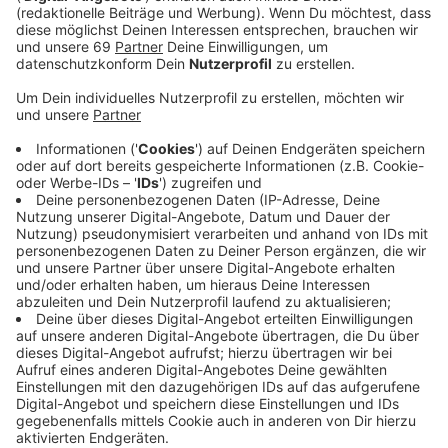
Anzeige
Etwa 150.000 Menschen haben sich im vergangenen
Jahr den riesigen Mond in der Überwasserkirche
angeschaut. Das waren fast doppelt so viele wie
erwartet. In diesem Jahr haben sich Rupert König
(Leiter des Kirchenfoyers) und Markus Kortewille
(ehrenamtlicher Projektkoordinator) etwas Neues
ausgedacht: Eine lange Rampe im Mittelgang führt
euch zu einer großen Wand aus goldener Rettungsfolie
am Altar. Dahinter versteckt sich ein ruhiger Bereich, in
dem ein Film mit verschiedenen Gottesbildern läuft
und die Frage aufwirft: Welches Bild habe ich
eigentlich von Gott?
Anzeige