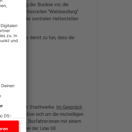
ne Änderung der Buslinie vor, die
ürde: Die Haltestellen "Waldsiedlung"
ngefahren. Die zentralen Haltestellen
r bedient.
hat allerdings damit zu tun, dass die
artet.
scht
 Vorgehen der Stadtwerke.
Im Gespräch
 dass die Polizei sich um die mutwilligen
valiersdelikt, Busfahrer:innen mit einem
n indes an, bei der Linie 68