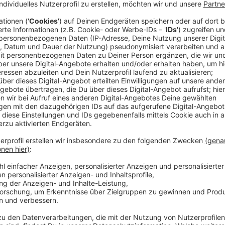
Eigentlich sollte die Buslinie 68 ein gutes Angebot 
ersetzt die reguläre Linie 6, die aktuell wegen einer B
Angelmodder weiterhin eine Busverbindung mit dem 
Verbindung soll ab Mittwoch (19.03.) verändert werd
regelmäßig erleben, dass sie bei ihrer Arbeit gestör
mehr hinnehmen.
Anzeige
Busfahrer:innen mit Laserpointern geblende
Anzeige
Die Busfahrer:innen werden vor allem im Bereich d
mit Laserpointern geblendet, Personen setzen sich 
Halteverbote wird missachtet. So kommen die Busse 