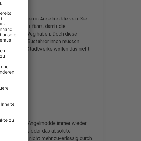
für die Menschen in Angelmodde sein. Sie
austelle nicht fährt, damit die
Albersloher Weg haben. Doch diese
en. Denn die Busfahrer:innen müssen
t werden. Die Stadtwerke wollen das nicht
t
er Buswende in Angelmodde immer wieder
auf die Straße oder das absolute
der Linie 68 nicht mehr zuverlässig durch