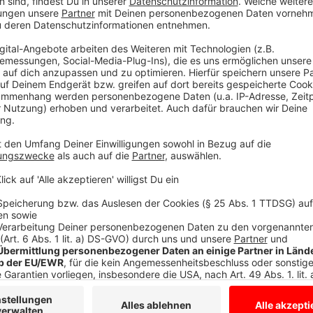
die Buswende. Die Stadtwerke ziehen deshalb jetzt ei
aufgrund einer Baustelle eh bald notwendig werden w
und "Heinrich-von-Stephan-Ring" werden nicht mehr a
Junker-Jörg-Platz und Am Schütthook werden weite
Außerdem wird nur noch ein kleinerer Bus fahren. Das 
Nachfrage auf der Linie geringer ist als zunächst erw
Anzeige
Angelmodder Bezirksbürgermeister enttäu
Anzeige
Bezirksbürgermeister Peter Bensmann bedauert das
mit den Westfälischen Nachrichten
wünschte er sich,
Störer:innen des Busverkehrs kümmert. Es sei kein Ka
Laserpointer zu attackieren. Die Stadtwerke kündigte