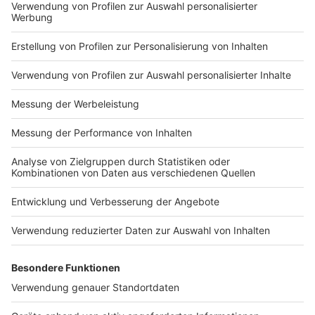
für das Direktmandat im Wahlkreis Münster aufstellen
lassen:
Klaus Kretzer
(FDP, 42)
Helmut Birke (AfD, 67)
Kira Sawilla
(Die Linke, 21)
Olaf Wirl (Freie Wähler, 54, wohnt in Greven)
Roland Scholle
(Die Partei, 42)
Alina Möller
(ÖDP, 27)
Carina Beckmann
(Volt, 28)
Peter Balint
(Die Basis, 70)
Sarah Geselbracht
(Münsterliste, 46)
Andrea Dumberger
(Internationale Liste, 63,
wohnt in Recklinghausen)
Manfred Stolper
(Deutsche Kommunistische
Partei, 58, wohnt in Duisburg)
Wahlberechtigt sind gut 233.000 Münsteranerinnen
und Münsteraner. Wählen darf, wer mindestens 18