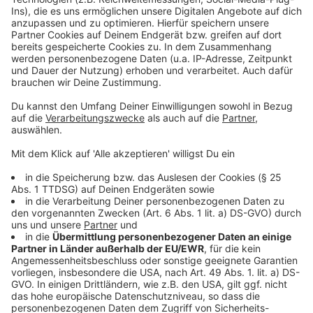
von Johann Sebastian Bach
Mein Lieblings-Song: „Je veux“ von Zaz
Anzeige
Wer hat noch Chancen?
Anzeige
Insgesamt bewerben sich 14 Politikerinnen und
Politiker um das Direktmandat im Wahlkreis "Münster
129" bewerben. Doch nur drei von ihnen dürfen sich
berechtigte Hoffnungen machen. Neben Svenja
Schulze diese beiden Politiker:innen:
Stefan Nacke
(45) ist Sozial-Politiker und aktueller
Landtagsabgeordneter der
CDU
. Er will bei der
Bundestagswahl das Direktmandat für den Wahlkreis