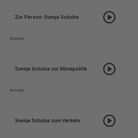
play_circle
Zur Person: Svenja Schulze
Anzeige
play_circle
Svenja Schulze zur Klimapolitik
Anzeige
play_circle
Svenja Schulze zum Verkehr