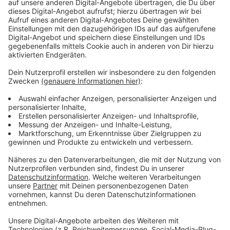
Mein Lieblingszitat/-spruch: „Natürlich
interessiert mich die Zukunft. Ich will schließlich
den Rest meines Lebens darin verbringen.“ (Mark
Twain)
Mein Motto: Mund abputzen, weitermachen
Dafür gebe ich am liebsten Geld aus: Bücher
Mein Lieblingsessen: Risotto
Meine größte Schwäche: Schokolade
Das möchte ich unbedingt nochmal machen:
Schwerelosigkeitsflug
Mein Lieblingsort in Münster: Südpark
Meine Lieblings-Internetseite: Bahn.de
Meine erste Schallplatte/Kassette/CD: Orgelwerke