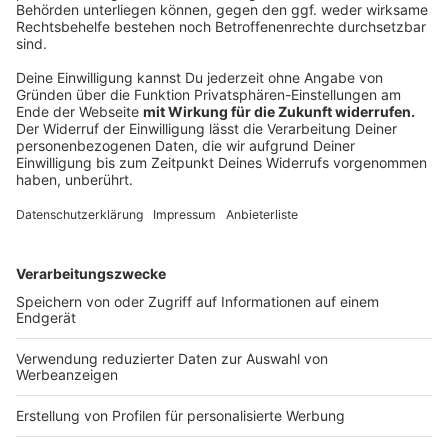
Münster holen. Der Hiltruper könnte nur mithilfe des
Direktmandats in den Bundestag einziehen. Denn mit
Platz 18 auf der NRW-Landesliste dürfte es wohl
nicht klappen.
Für die
Grünen
tritt erneut
Maria Klein-Schmeink
(63) an, die bereits in Berlin sitzt. Die stellvertretende
Fraktionsvorsitzende wurde zudem auf Platz 7 der
Landesliste gewählt, was als sichere Bank gilt.
Anzeige
Das sind die anderen Kandidatinnen und
Kandidaten
Anzeige
Weitere elf Kandidatinnen und Kandidaten haben sich