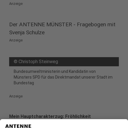
Anzeige
Der ANTENNE MÜNSTER - Fragebogen mit
Svenja Schulze
Anzeige
©
Christoph Steinweg
Bundesumweltministerin und Kandidatin von
Münsters SPD für das Direktmandat unserer Stadt im
Bundestag
Anzeige
Mein Hauptcharakterzug: Fröhlichkeit
Mein Markenzeichen: Sustainable Developement