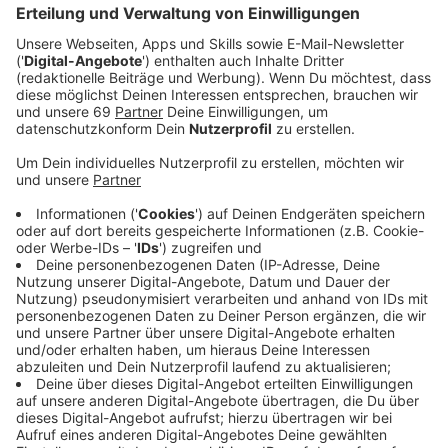
mich draußen bewegen (wandern, radeln, laufen)
Drei Dinge, die ich nicht mag:
Kümmel, Überheblichkeit,
Egoismus
Meine Motivation, Politik zu machen:
Faire Chancen
und existenzielle Sicherheit für alle
Meine Lieblingsgestalt in der Geschichte/ Politik:
Dalai
Lama
Mein Lieblingszitat:
Falls du glaubst, dass du zu klein
bist, um etwas zu bewirken, dann versuche mal zu
schlafen, wenn eine Mücke im Raum ist
Mein Motto:
Nie den Frohsinn verlieren
Dafür gebe ich am liebsten Geld aus:
Gutes Essen
Mein Lieblingsessen:
Linsensuppe mit orientalischen
Gewürzen