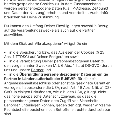
Wer hat noch Chancen?
Anzeige
Insgesamt bewerben sich 14 Politikerinnen und
Politiker um das Direktmandat im Wahlkreis "Münster
129" bewerben. Doch nur drei von ihnen dürfen sich
berechtigte Hoffnungen machen. Neben Stefan
Nacke diese beiden Politikerinnen:
Ein prominentes Gesicht tritt für die
SPD
an:
Bundesumweltministerin
Svenja Schulze
(52). Seit
März 2018 ist die Politikerin Bundesumweltministerin.
Zuvor war sie Generalsekretärin der SPD in NRW. Davor
arbeitete Schulze als Ministerin für Innovation,
Wissenschaft und Forschung des Landes Nordrhein-
Westfalen. Sie ist über die Landesliste (Platz 2)
abgesichert.