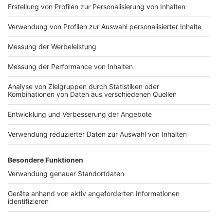
Klaus Kretzer
(FDP, 42)
Helmut Birke (AfD, 67)
Kira Sawilla
(Die Linke, 21)
Olaf Wirl (Freie Wähler, 54, wohnt in Greven)
Roland Scholle
(Die Partei, 42)
Alina Möller
(ÖDP, 27)
Carina Beckmann
(Volt, 28)
Peter Balint
(Die Basis, 70)
Sarah Geselbracht
(Münsterliste, 46)
Andrea Dumberger
(Internationale Liste, 63,
wohnt in Recklinghausen)
Manfred Stolper
(Deutsche Kommunistische
Partei, 58, wohnt in Duisburg)
Wahlberechtigt sind gut 233.000 Münsteranerinnen
und Münsteraner. Wählen darf, wer mindestens 18
Jahre alt ist und seit mindestens drei Monaten in
Deutschland lebt. Die Wahlbeteiligung in Münster lag