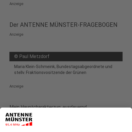
Anzeige
Der ANTENNE MÜNSTER-FRAGEBOGEN
Anzeige
©
Paul Metzdorf
Maria Klein-Schmeink, Bundestagsabgeordnete und
stellv. Fraktionsvositzende der Grünen
Anzeige
Mein Hauptcharakterzug:
ausdauernd
Mein Markenzeichen:
Fahrrad
Drei Dinge, die ich mag:
Familie, westfälisches Essen,