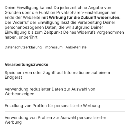
Stefan Nacke
(45) ist Sozial-Politiker und aktueller
Landtagsabgeordneter der CDU. Er will bei der
Bundestagswahl das Direktmandat für den Wahlkreis
Münster holen. Der Hiltruper könnte nur mithilfe des
Direktmandats in den Bundestag einziehen. Denn mit
Platz 18 auf der NRW-Landesliste dürfte es wohl
nicht klappen.
Anzeige
Das sind die anderen Kandidatinnen und
Kandidaten
Anzeige
Weitere elf Kandidatinnen und Kandidaten haben sich
für das Direktmandat im Wahlkreis Münster aufstellen
lassen: