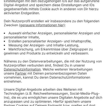
Meine größte Schwäche:
westfälische Herrencreme
Das möchte ich unbedingt nochmal machen:
Sella-
Runde mit dem Rennrad
Mein Lieblingsort in Münster:
Der Prozessionsweg
Meine Lieblings-Internetseite:
Alpenverein.de
Meine erste Schallplatte/Kassette/CD:
Good News
from Africa, Dollar Brand
Mein Lieblings-Song:
Lady Gaga & Bradley Cooper -
Shallow
Anzeige