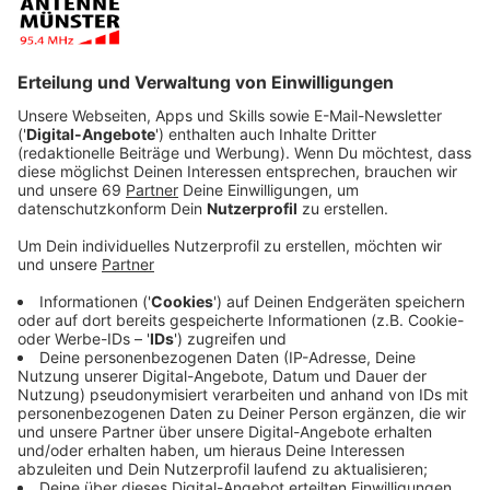
Anzeige
Das Foto zeigt v.l.n.r.: Dr. Jörg Bockow (Vorstand
Stiftung Bürger für Münster), Dietmar Dertwinkel
(Vorstand Volksbank im Münsterland eG), Karin Timmel
(Projektleiterin Bürgerpreis Münster) und Wilhelm
Weischer (Vorstandsvorsitzender Stiftung Bürger für
Münster).
Anzeige
Mit ihrem Bürgerpreis 2024 will die Stiftung Bürger für
Münster in diesem Jahr Projekte und Initiativen aus
unserer Stadt auszeichnen, die helfen, Trennendes zu
überwinden und die Brücken bauen. Bewerben können
sich ab sofort Vereine und Initiativen, die Brücken
bauen etwa zwischen verschiedenen Kulturen,
Religionen oder Generationen. Das können aber auch