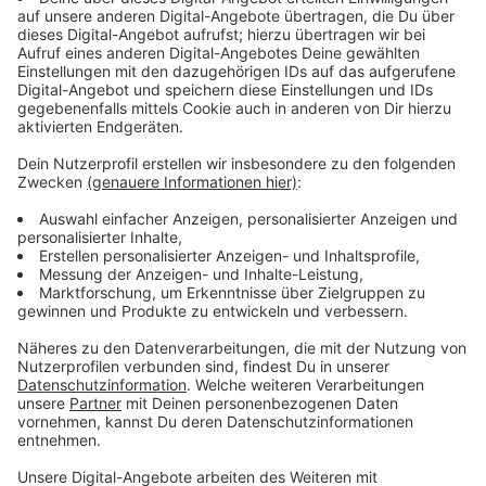
Brücken zwischen verschiedenen Meinungen sein.
"Wenn wir Brücken bauen, können wir eine Welt
schaffen, in der Vielfalt als Bereicherung und nicht als
Bedrohung gesehen wird", sagt Wilhelm Weischer, der
Vorstandsvorsitzende der Stiftung Bürger für Münster.
Das geht zum Beispiel in Mehrgenerationen- und
Nachbarschaftsprojekten, aber auch in inklusiven
Projekten bei denen Menschen gemeinsam etwas
erleben. Der Bürgerpreis 2024 ist mit insgesamt 8.000
Euro dotiert. 5.000 Euro gibt es für den Bürgerpreis in
Gold. 2.000 für den Preis in Silber und 1.000 Euro für
Bronze. Die Preise werden am Dienstag, 26. November
bei einer feierlichen Veranstaltung im Rathaus
vergeben.
Anzeige