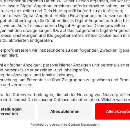
Anzeige
Eine Programmübersicht und weitere Informationen b
medienforum münster e. V. (
www.medienforum-muens
Medien NRW.
Anzeige