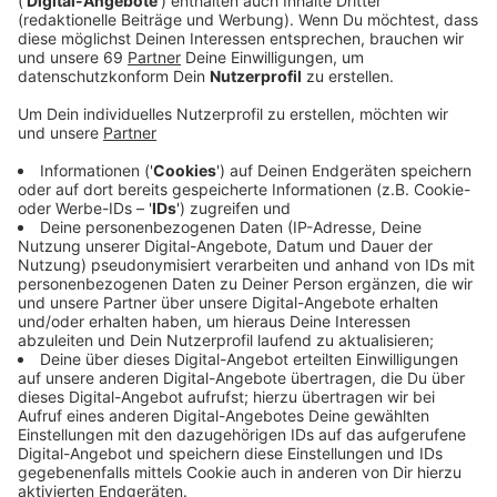
"Szenebereich" am Bremer Platz und dienen als
Sichtschutz.
Anzeige
"Der neue Szenebereich bietet die Chance, die
Menschen gezielt an einem Ort über
Sozialarbeiterinnen und Sozialarbeiter anzusprechen
und auf Hilfsangebote hinzuweisen. Gleichzeitig bietet
er ihnen einen geschützten Raum", sagt Cornelia
Wilkens, Sozialdezernentin der Stadt Münster. Und
noch etwas kommt hinzu: "Wir haben während der
Umbauphase gesehen, was passiert, wenn es einen
solchen Platz für die Szene nicht mehr gibt. Die
Menschen verteilen sich aufs Viertel, sie ziehen sich in
umliegende Straßen und Hauseingänge zurück. Durch
den Szenebereich schaffen wir an dieser Stelle eine
höhere soziale Kontrolle."