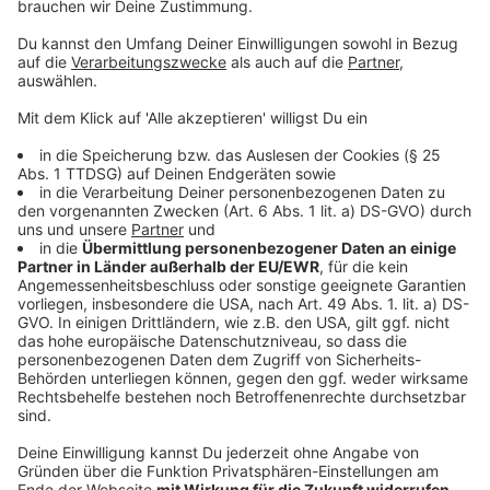
Notdurft verrichten und nicht mehr auf öffentliche
Orte im Viertel - beispielsweise in Grünbepflanzungen
oder zwischen parkende Fahrzeuge - ausweichen.
Weitere Baumaßnahmen Mit dem Abschluss der
Arbeiten des Szenebereichs beginnen die weiteren
Maßnahmen im mittleren und südlichen Teil des
Bremer Platzes. "Indem wir in diesen Bereichen neue
und vielfältige Nutzungsmöglichkeiten schaffen,
möchten wir die Situation für die Anliegenden
verbessern", sagt Arno Minas, Dezernent für
Wohnungsversorgung, Immobilien und Nachhaltigkeit
der Stadt Münster. "Mit der Fertigstellung des
nördlichen Teils befinden wir uns nun auf der
Zielgeraden bei der Neu- und Umgestaltung."
Anzeige
©
Stadt Münster