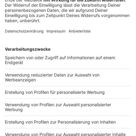
Die neuen Toiletten sind von einer schneckenförmigen,
anderthalb Meter hohen Metallwand umgeben. Um
eine soziale Kontrolle zu ermöglichen, verfügen sie
weder über Dächer noch Türen.
Anzeige
Die Interimsfläche, auf der sich die Drogenszene
zuletzt aufgehalten hat, wird derzeit sukzessive
zurückgebaut. Auf eine sofortige Schließung hat die
Stadt bewusst verzichtet. "Es ist zu befürchten, dass
dies zu einer Ablehnungsreaktion der Szene führen
könnte, die in einer mangelnden Akzeptanz für den
neugestalteten Bereich und einer Verteilung der
suchtkranken Menschen ins Viertel mündet", sagt
Cornelia Wilkens. Gegenüber vom Hansator errichtet
die Stadt eine Brunnen-Anlage sowie weitere
Sitzgelegenheiten. Die Vorbereitungen dafür laufen.