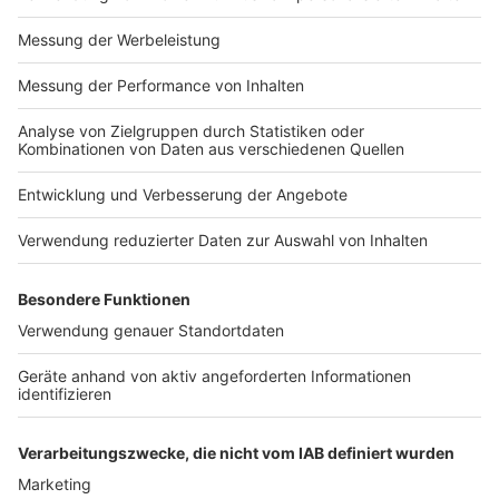
Zudem starten die Arbeiten an der Wegeverbindung
zur Montessori-Schule. Der mittlere Bereich der
Grünfläche dient künftig als grüne Mitte und
"Eingangstor" zum Hansaviertel.
Anzeige
Abschließend erfolgt die Fertigstellung des Bremer
Platzes im südlichen Bereich. In diesem Teil der
Grünfläche plant die Stadt eine Aufenthalts- und
Bewegungsfläche unter anderem mit einer
sogenannten Calisthenics-Anlage für Kraft- und
Ausdauersport. Ein erhöhter Bereich steht als Bühne
für Veranstaltungen im Quartier zur Verfügung. Die
Spielgeräte sind so gewählt, dass sie für verschiedene
Altersklassen geeignet und leicht zu reinigen sind.
Anzeige