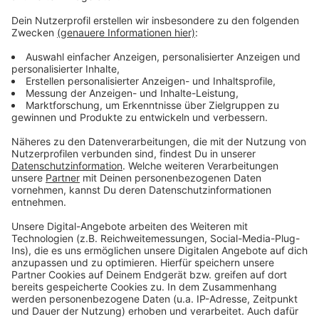
Anzeige
Dazu soll auch die neue Toilettenanlage beitragen. Die
beiden ganzjährig nutzbaren Hock-WCs verfügen
weder über Dächer noch Türen. Stattdessen ist die
Anlage von einer schneckenförmigen, anderthalb
Meter hohen Metallwand umgeben. Auf diese Weise
sollen Drogenhandel und Drogenkonsum, wie es sie in
der früheren WC-Anlage auf dem Bremer Platz
gegeben hat, vermieden beziehungsweise besser
kontrollierbar werden.
Anzeige
Grundsätzlich gilt: Die Toilettenanlage ist dafür da,
dass die szenezugehörigen Menschen dort ihre