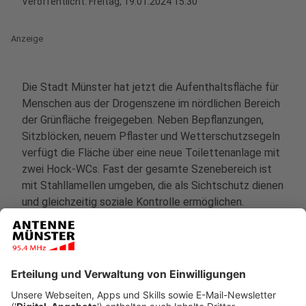
Veröffentlicht:
Freitag, 19.01.2024 15:30
Anzeige
Die Stadt Münster hat jetzt die Aufenthaltsfläche für
Menschen aus der Drogenszene im nördlichen Bereich
der Grünfläche freigegeben. Neben Bepflanzungen,
Sitzblöcken, neuem Pflaster und Wetterschutzsegeln
verfügt die Fläche über eine neue Toilettenanlage mit
zwei Hock-WCs. Fast der gesamte Szenebereich ist
mit Stahllamellen umgeben, die als Sichtschutz dienen
und gleichzeitig soziale Kontrolle ermöglichen.
Anzeige
©
Stadt Münster
Stahllamellen umschließen fast den gesamten