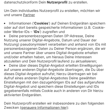
Anzeige
Ein 300-Meter-Radius um die Fundstelle musste
evakuiert werden. Rund 400 Personen mussten dafür
ihre Häuser verlassen. Die Evakuierung verlief nach
Angaben der Feuerwehr ohne Probleme. Für die
Anwohner war eine Betreuungsstelle im Casino der
York-Kaserne eingerichtet. Insgesamt nahmen 43
Personen das Angebot der kurzfristigen Ersatz-
Unterkunft wahr.
Der Verkehr auf dem Albersloher Weg konnte derweil
wie gewohnt fließen, er war von den Maßnahmen nicht
betroffen. Inzwischen sind alle Absperrmaßnahmen
aufgehoben.
Anzeige