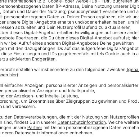
Einige Kritiker vermuteten, dass bei diesem Trio eigen
brauchbares bei herumkommen dürfte. Doch dem ist n
Eyed Peas, zusammen mit Shakira und David Guetta b
gemeinsame Kollaboration mit den Black Eyed Peas, 
noch nicht - nun ist es soweit. Ihr könnt euch die ge
Anzeige
Wir benötigen Ihre Z
den YouTube Video
laden!
Wir verwenden einen S
Drittanbieters, um V
einzubetten. Dieser Servi
Ihren Aktivitäten sammeln.