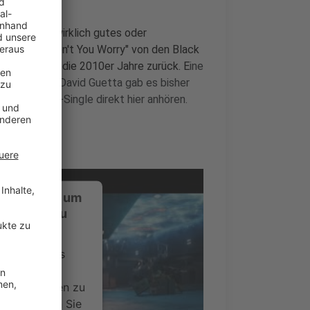
tlich nicht wirklich gutes oder
icht so. "Don't You Worry" von den Black
eamt uns in die 2010er Jahre zurück. E
ine
Shakira und David Guetta gab es bisher
meinsame Hit-Single direkt hier anhören.
ustimmung, um
-Service zu
ervice eines
ideoinhalte
ce kann Daten zu
 Bitte lesen Sie