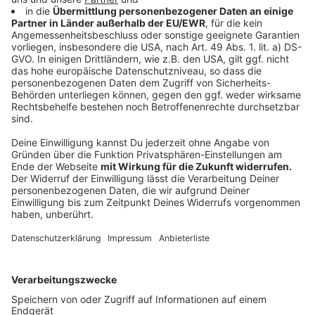
denn "wenn wir das planmäßig tun, sind sie in wenigen
Jahren aufgebraucht."
Anzeige
Hintergrund
Anzeige
Das Bistum Münster ist mit rund 1,9 Millionen
Katholiken (knapp 1,6 Millionen im nordrhein-
westfälischen Teil) die zweitgrößte Diözese in
Deutschland. Der Haushaltsplan 2020 geht für den
nordrheinwestfälischen Teil von Erträgen von gut 687
Millionen Euro aus. Haupteinnahmequelle ist die
Kirchensteuer, die 2020 bei rund 459 Millionen Euro
liegen dürfte. Insgesamt sind im Bischöflichen
Generalvikariat sowie in den Pfarreien und