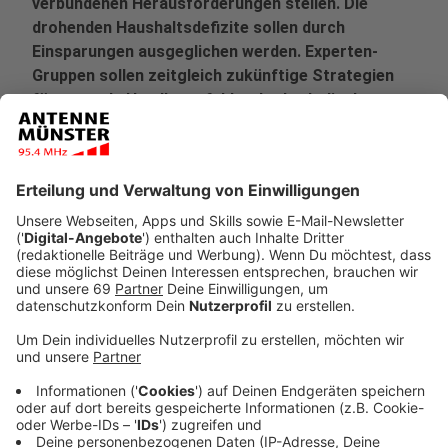
verbundenen Herausforderungen stellen. Die
drohenden Haushaltsdefizite sollen durch
Einsparungen ausgeglichen werden. Experten-
Gruppen sollen zeitgleich zukünftige Strategien
für zentrale Handlungsfelder der katholischen
Kirche im Bistum Münster entwickeln.
Veröffentlicht:
Dienstag, 21.01.2020 12:00
Anzeige
"Nur, wenn wir kurzfristig und in den nächsten Jahren
verantwortlich handeln, haben wir noch Handlungs- und
Gestaltungsspielraum. Denn in den Jahren nach 2025
wird das Haushaltsdefizit eher wachsen", macht
Generalvikar Dr. Klaus Winterkamp in einem Schreiben
deutlich, das am 21. Januar an die Mitarbeiterinnen und
Mitarbeiter des Bischöflichen Generalvikariates und