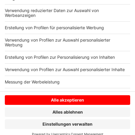
Einrichtungen des Bistums in Nordrhein-Westfalen
rund 22.500 Mitarbeiterinnen und Mitarbeiter
beschäftigt.
Anzeige
Anzeige
Anzeige
Anzeige