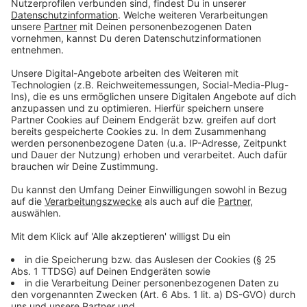
werden wir sozial verträglich umsetzen", kündigt
Winterkamp an. Betriebsbedingte Kündigungen werde
es nicht geben. Ab sofort gelte aber eine
Wiederbesetzungssperre im Generalvikariat. Frei
werdende Stellen sollen in der Regel nicht
wiederbesetzt werden.
Anzeige
Winterkamp erläutert zum Hintergrund des Spar- und
Strategieprozesses, dass der Hauptgrund für die
Verschlechterung der Einnahme-Situation in den
kommenden Jahren der demografische Wandel sei:
"Der Mensch, der heute nicht geboren ist, wird auch
2050 keine Kirchensteuer zahlen", schreibt er. Der
Kaufkraftverlust werde nicht mehr durch höhere
Einnahmen ausgeglichen werden. Ein Ausgleich des
Defizites durch die Rücklagen sei kein sinnvoller Weg,