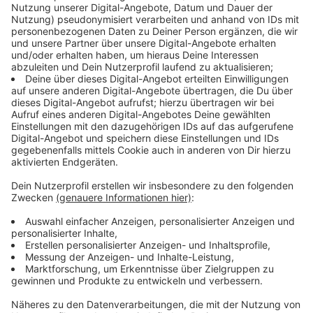
des Offizialats (Kirchengericht) versandt wurde. In
dem Schreiben kündigt Winterkamp konkrete
Maßnahmen an, die in der vergangenen Woche auf
einer Klausurtagung unter Leitung von Bischof Dr. Felix
Genn beschlossen wurden.
Anzeige
©
Bistum Münster
Generalvikar Dr. Klaus Winterkamp
Anzeige
So wird es im Bischöflichen Generalvikariat und den
angeschlossenen Dienststellen einen Personalabbau
und personelle Veränderungen geben. Derzeit arbeiten
hier rund 650 Mitarbeiterinnen und Mitarbeiter. "Das