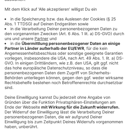
„Die Mitgliederentwicklung verläuft auch
langfristig negativ, so dass auch nach 2030
weitere strategische Sparmaßnahmen
erforderlich sein werden.“
Gut 62 Prozent der Einnahmen des Bistum seien
Kirchensteuern (457 Millionen Euro). Der Haushaltsplan
geht für 2025 von einem Rückgang der Erträge aus der
Kirchensteuer von knapp 10 Millionen Euro im
Vergleich zum Vorjahreshaushaltsplan aus. Zu den
Erträgen aus der Kirchensteuer hinzu kommen vor
allem Zuwendungen und allgemeine Umlagen für
Schulen, Kirchengemeinden, im sozialen Bereich, in
Bildung und Kunst.
Anzeige