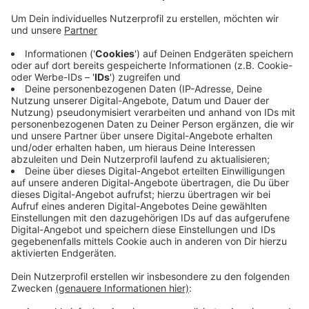
Anzeige
Sinkende Kirchensteuerbeiträge besonders
schwerwiegend
Anzeige
In Prognosen zeigt sich: Die Mitgliederzahlen des
Bistums Münster sinkt weiterhin. Das macht es nötig,
dass die Ausgaben weiter sinken müssen, schreibt das
Bistum in seiner Pressemitteilung an diesem
Wochenende. Der Kirchensteuerrat habe deshalb
beschlossen, dass bis zum Jahr 2030 Entlastungen,
die im Saldo 45 Millionen im Vergleich zum
Haushaltsplan 2025 ausmachen, vorgenommen
werden müssen. Wo genau das Bistum sparen will,
dazu machte es bisher keine genaueren Angaben.