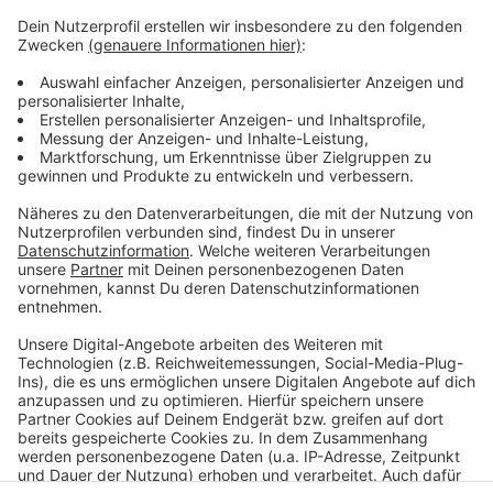
Es würden nun zunächst die Ermittlungen der
Staatsanwaltschaft abgewartet, heißt es vom Bistum.
"Im Anschluss soll unmittelbar eine kirchenrechtliche
Voruntersuchung durchgeführt werden", teilt das
Bistum mit. Bis zu deren Abschluss bleibe Kurt Schulte
beurlaubt. Seine Vertretung übernimmt bis dahin
Domdechant Weihbischof Dr. Christoph Hegge.
Anzeige
Anzeige