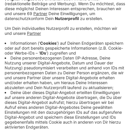
Anzeige
Bei den Vorwürfen geht es laut Bistum um
grenzüberschreitendes, unangemessenes Verhalten
Schultes. Eine der Anzeigen sei über ein anonymes
Meldeportal des Bistums eingegangen. Das Portal war
vor kurzem im Rahmen der Veröffentlichung der
Missbrauchsstudie eingerichtet worden.
Anzeige
©
Offizialat Bistum Münster
Domprobst Kurt Schulte (57)
Anzeige