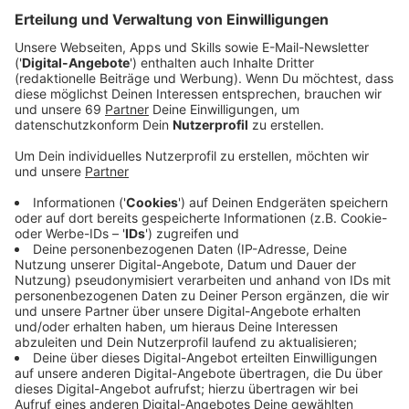
Kleingartenvereins Damaschke. Die Schlaglöcher
auf dem Parkplatz wurden - nach langer Zeit - von
der Stadt Münster beseitigt.
Veröffentlicht:
Donnerstag, 11.06.2026 16:55
Anzeige
Es gab Wirbel rund um den Parkplatz beim
Kleingartenverein Damaschke. Nach von der Stadt
Münster durchgeführten Arbeiten auf der
Umgehungsstraße B 51 wurden auf dem Parkplatz des
Kleingartenvereins Schlaglöcher, Müll und defekte
Wasserleitungen hinterlassen. Ursprünglich versprach
die Stadt das Ganze bis Ende 2025 wieder in Ordnung
zu bringen, sagte uns der Vereinsvorsitzende Raimond
Schlepphorst. Allerdings hieß es auch, dass andere
Arbeiten - die akuter sind - Vorrang haben. Und so kam