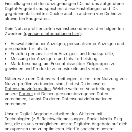
es auch: Deswegen passierte lange Zeit nichts. Aber:
Jetzt wurden die Schlaglöcher auf dem Parkplatz
ausgebessert. Der Rest soll bis Ende des Jahres
beseitigt werden, teilen die Stadt und der
Kleingartenverein mit.
Aber auch hier gilt: Es kann zu
Verzögerungen kommen, sofern wichtigeres
dazwischenkommt.
Anzeige