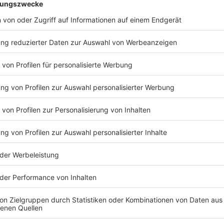
©
ANTENNE MÜNSTER (Matthias Menne)
"Übergangs-Volksbank" am Alten Steinweg.
Anzeige
Bewusst hat die Volksbank den Baustellencharme mi
erhalten.
Anzeige
©
ANTENNE MÜNSTER (Matthias Menne)
Gläserne "Beratungswürfel" in der Übergangs-Volksban
Anzeige
Gläserne Würfel mit Namen wie "Prinzipalmarkt", "Fr