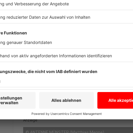
Platz für ruhige Beratungsgespräche.
Anzeige
Dietmar Dertwinkel, Vorstand d
Münsterland eG
Übergangslösung am alten S
Anzeige
Drei Geldautomaten gibt es im Eingangsbereich. Nur d
Kundinnen jetzt erstmal in der Volksbank-Filiale an 
Anzeige
©
ANTENNE MÜNSTER (Matthias Menne)