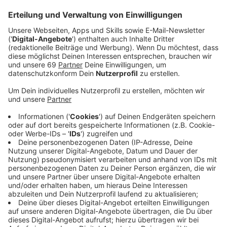
In einem aktuellen Fall in Hiltrup konnten Telefon-
Betrüger 15.000 Euro erbeuten. Ein älterer Hiltruper
hatte sich bei dem Anruf davon überzeugen lassen, der
der Mann am anderen Ende der Leitung Polizist sei und
bei Ermittlungen gegen eine Räuberbande von ihm eine
hohe Geldsumme benötigen würde. Die Polizei warnt:
Ermittler würden sich niemals am Telefon melden und
Geld fordern. Hier gilt: Sofort auflegen und die echte
Polizei rufen. Zudem sollten Familienmitglieder ältere
Angehörige vor der Masche warnen.
Anzeige
Der aktuelle Fall im Detail
Anzeige