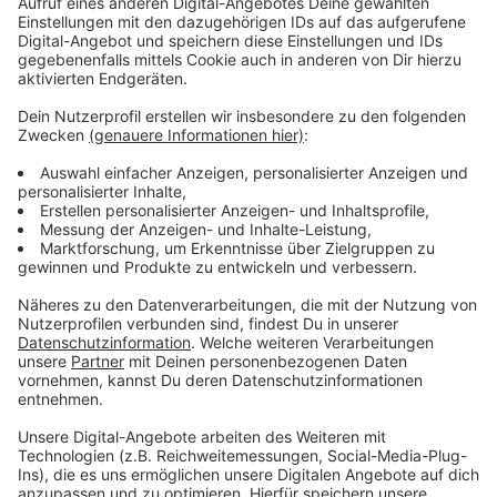
Der Münsteraner gab an, gegen Nachmittag einen
Anruf von einem Mann erhalten zu haben, der sich als
Polizeibeamter ausgab. Er behauptete, im Rahmen von
Ermittlungen gegen eine Räuberbande eine hohe
Geldsumme von dem 77-Jährigen zu benötigen. Im
Laufe des Gespräches konstruierten die Betrüger eine
komplexe Geschichte und leiteten den Senior
mehrmals zwischen ihren Telefonen hin und her. Zur
vermeintlichen Verifizierung des Anrufers solle der
Senior während des laufenden Telefonats außerdem
die 110 in sein Telefon eingeben. Daraufhin meldete
sich eine weitere Betrügerin, die behauptete, dass sie
von der Leitstelle sei und bestätigen könne, dass der
Unbekannte Polizist sei. Der Senior folgte schließlich
den Anweisungen des Anrufers, hob 15.000 Euro von
seiner Bank ab und platzierte sie in einem Umschlag
vor seiner Haustür. Kurz nach halb sieben erschien