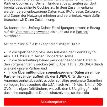
einer der Betrüger an der Adresse des Münsteraners
am Franz-Marc-Weg und entfernte sich mit dem Geld.
Der 77-Jährige beschreibt den Abholer als circa 20 bis
30 Jahre alten Mann, der einen schwarzen
Kapuzenpullover trug. Die Polizei bittet Zeugen, die
Angaben zu den Betrügern machen können, sich unter
der Rufnummer (0251) 275-0 zu melden.
Anzeige
Anzeige
Anzeige