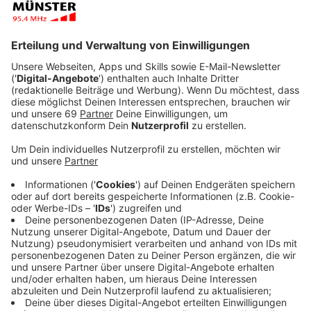
Anzeige
Der FMO hat die Germania-Pleite Anfang des Jahres
überstanden und so werden unter dem Strich bis zum
Ende des Jahres 990.000 Passagiere den Flughafen
genutzt haben. Beim IHK-Luftverkehrsforum am
Dienstag (26.11.) haben Vertreter aus Wirtschaft und
Luftfahrtbranche haben über Perspektiven für mehr
Städteverbindungen ab Greven diskutiert.
Anzeige
FMO steuert neue Ziele an
Anzeige