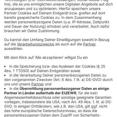
Anzeige
Klimaneutralität bis 2030
Anzeige
Mehr Flüge heißt aber auch: Mehr CO2, das täglich in
unsere Umwelt gelangt. Um das auszugleichen, hat der
FMO bereits einige Maßnahmen getroffen – zum
Beispiel setzt der Flughafen auf E-Mobilität und
erneuerbare Energien. Seit 2010 sind die CO2-
Emissionen schon um mehr als 90 Prozent
zurückgegangen, sagte Prof. Dr. Rainer Schwarz. Ziel
ist die Klimaneutralität des Flughafens bis 2030.
Anzeige