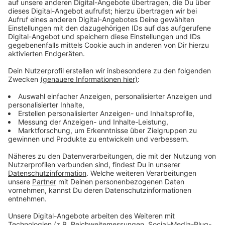
Im kommenden Jahr 2020 dürfte der Flughafen die
Millionen-Marke aber wieder knacken, denn dann
kommen auf Wunsch der Wirtschaftsunternehmen in
der Region neue Ziele dazu. Denn neben Kopenhagen
und Bodrum (Türkei) stehen dann auch Wien und Berlin
seit Langem wieder auf dem Flugplan. "Damit erhoffen
wir uns natürlich eine Steigerung der Flugzahlen", sagt
Geschäftsführer Prof. Dr. Rainer Schwarz.
Anzeige
©
Lorina Blome
Die Teilnehmer des Forums Luftverkehr 2019 am FMO
(v.l.): Arend van der Meer, Prof. Dr. Stefan Kirmße, Uwe
Goebel, Dietmar Hemsath, Prof. Dr. Rainer Schwarz, Dr.
Benedikt Hüffer, Ralph Beisel.