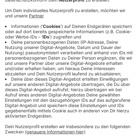
Veröffentlicht:
Montag, 21.09.2020 06:09
Anzeige
Die dritten der Deutschen Meisterschaften waren
erst kurzfristig für die EM nachnominiert wurden. Als
krasse Außenseiter wurden Kim Behrens und Cinja
Tillmann erst im Finale in der Verlängerung des dritten
Satzes gestoppt. Die Münsteranerinnen unterlagen im
entscheidenden Satz den Schweizerinnen Anouk
Vergé-Dépré und Joana Heidrich. Die Vize-
Europameisterschaft ist der bislang größte Erfolg für
Behrens und Tillmann.
Anzeige