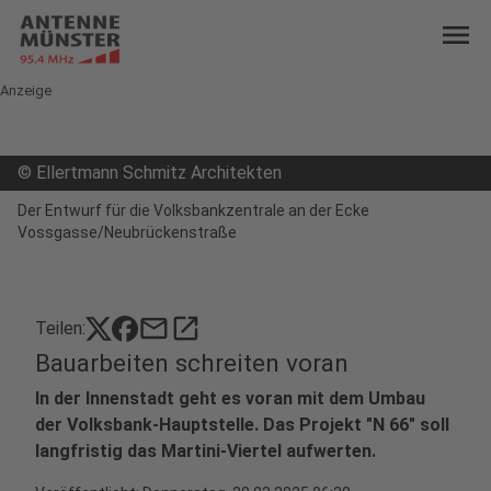
menu
Anzeige
©
Ellertmann Schmitz Architekten
Der Entwurf für die Volksbankzentrale an der Ecke
Vossgasse/Neubrückenstraße
mail
open_in_new
Teilen:
Bauarbeiten schreiten voran
In der Innenstadt geht es voran mit dem Umbau
der Volksbank-Hauptstelle. Das Projekt "N 66" soll
langfristig das Martini-Viertel aufwerten.