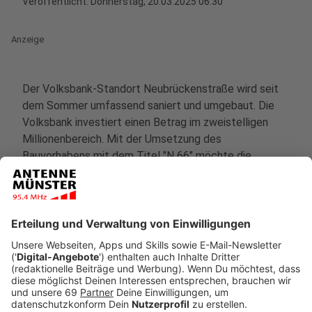
Veröffentlicht:
Donnerstag, 20.03.2025 06:30
Anzeige
Der Volksbank-Standort Neubrückenstraße wird seit
dem Sommer umfassend saniert und umgebaut. Die
Volksbank investiert einen Betrag im zweistelligen
Millionenbereich. Mit der Umsetzung des
Bauvorhabens mit dem Titel "N 66" möchte die
Volksbank einen zentralen Bestandteil zu einem neuen
Innenstadtquartier beisteuern. Highlight soll eine neue
Durchgangspassage von "Münsters guter Stube" zur
Vossgasse werden - eine direkte Verbindung zwischen
Roggenmarkt und Theater sowie dem Martiniviertel.
Im Rahmen der Bauarbeiten soll die Gesamtfläche des
Hauptgebäudes von aktuell 7.000 auf 12.000
Quadratmeter vergrößert werden. Zudem wird das
Gebäude um eine Etage aufgestockt und um einen