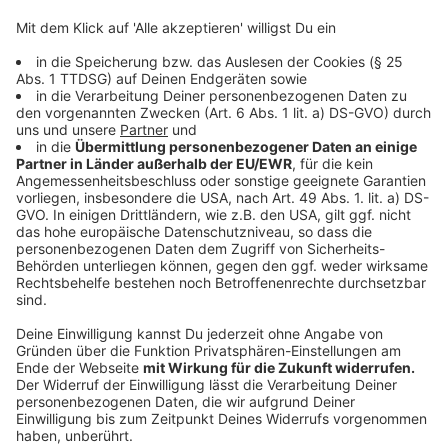
Die Volksbank im Münsterland eG blickt auf ein
erfolgreiches Geschäftsjahr 2024 zurück. Im Jahr der
Fusion mit der Volksbank in Warendorf hat die Bank
ihren Wachstumskurs fortsetzen können. Bei der
Bilanzpressekonferenz am Mittwoch (19.03.) in
Münster haben die Vorstände die Zahlen vorgestellt.
Anzeige
Die Bilanzsumme der Volksbank ist auf fast 11
Milliarden Euro gestiegen. Das war ein Wachstum von
rund 2 %. Das Betriebsergebnis der Bank sank zwar um
knapp 8 %, liegt aber mit über 118 Millionen Euro
weiter auf hohem Niveau. Gründe für den Rückgang
sind unter anderem Tarifsteigerungen für die fast
1.400 Mitarbeitenden.