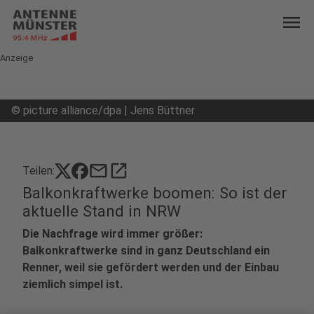
menu
Anzeige
©
picture alliance/dpa | Jens Büttner
mail
open_in_new
Teilen:
Balkonkraftwerke boomen: So ist der
aktuelle Stand in NRW
Die Nachfrage wird immer größer:
Balkonkraftwerke sind in ganz Deutschland ein
Renner, weil sie gefördert werden und der Einbau
ziemlich simpel ist.