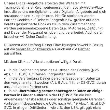
der Bundesregierung
Anzeige
Dass der Boom so enorm ist, liegt auch am Vorgehen
der Bundesregierung. Die hat einiges einfacher
gemacht.
Seit dem 1. April beispielsweise das
Anmelden
eines dieser kleinen Kraftwerke
. Waren es zuvor
20 Fragen, die beantwortet werden mussten, sind
es nun nur noch fünf.
Kleine Solaranlagen können nun nicht nur auf
Balkonen, sondern auch auf Garagendächern
angebracht werden.
Außerdem dürfen die Anlagen nun auch eine
Leistung von 800 Voltampere haben.
Im Mietrecht wurde zudem geändert, dass
Vermieter ein Balkonkraftwerk nicht mehr so