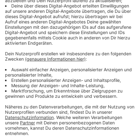
Balkonkraftwerke: Zu viele Förderanträge für
manche Kommunen
Anzeige
Die Kommunen fördern
zudem die Anschaffung eines
Balkonkraftwerks. Die Bedingungen dafür sind
allerdings sehr unterschiedlich. Einige Kommunen
geben bis zu 500 Euro dazu, andere weniger. Und die
Förderanträge übersteigen in vielen Städten in NRW
den Finanzrahmen, den die Kommunen dafür
vorgesehen haben, sodass viele auf das nächste Jahr
vertröstet werden müssen.
Anzeige
Balkonkraftwerke: Vereinfachungen seitens