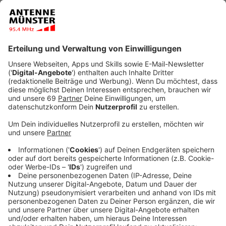
Veröffentlicht:
Donnerstag, 01.08.2024 08:14
Anzeige
Es ist mittlerweile kein Geheimnis mehr:
Balkonkraftwerke boomen. Ein paar Solarpaneele ans
Balkongeländer gehangen und schon entsteht das
eigene kleine Kraftwerk. Die Nachfrage steigt rasant:
allein in den Monaten Mai, April und Juni gab es
deutschlandweit ein Plus von 52 Prozent im Vergleich
zum gleichen Zeitraum im vergangenen Jahr. In
Nordrhein-Westfalen wurden in diesem Jahr schon
fast 43.000 dieser Anlagen registriert.
Anzeige