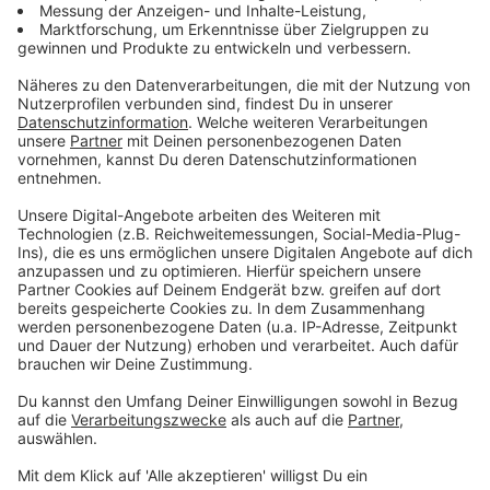
steigen und bestenfalls nach dem Sonnen vorher noch
ein paar Schritte zu gehen. Auch vom ohnehin
verbotenen Brückenspringen wird massivst abgeraten.
DLRG-Pressesprecher Janis Eschert sagt dazu im
ANTENNE MÜNSTER-Interview:
Keiner kann sehen, was da unten im Wasser so
liegt. Die Gefahr unten hängen zu bleiben oder
irgendwo aufzuschlagen, ist sehr sehr groß.
Anzeige
Gefahr durch Schiffssog
Anzeige
©
ANTENNE MÜNSTER