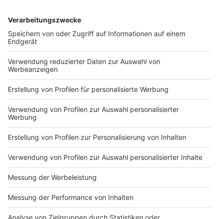
Anzeige
Baden im Kanal ist verboten
Anzeige
Generell ist das Baden im Kanal verboten. Wer
erwischt wird, muss mit einem Bußgeld von 50 bis 75
Euro rechnen. Im Wiederholungsfall werden schnell
200 Euro fällig. Doch es wird immer wieder von einer
"Duldung" gesprochen. Grund: Die Wasserschutzpolizei
Münster kann einfach nicht jederzeit und überall
kontrollieren. Dennoch reagiert die Behörde auf die
Todesfälle der jüngsten Zeit und kündigt jetzt bei uns
in Münster verstärkte Kontrollen an. Trotzdem müssen