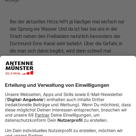
Anzeige
Bei der aktuellen Hitze hilft ja häufiger mal einfach nur
der Sprung ins Wasser. Und da ist hier bei uns in der
Stadt neben den Freibädern natürlich besonders der
Dortmund-Ems-Kanal sehr beliebt. Über die Gefahr, in
die man sich dabei begibt, wird dann schnell mal
hinweg gesehen.
Anzeige
Größte Gefahr: Kreislaufkollaps
Anzeige
In den letzten drei Wochen gab es gleich drei tödliche
Badeunfälle im Kanal hier in Münster - allesamt Männer