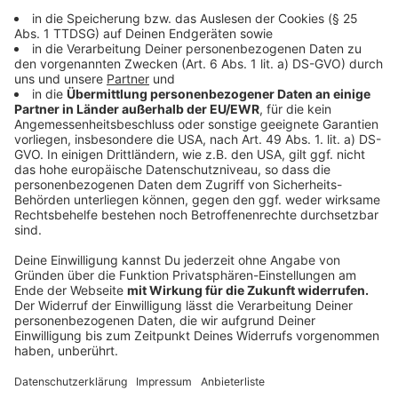
Eine weitere große Gefahr ist die Sogwirkung der
Schiffe, die durch den Kanal fahren.
Anzeige
Als Bundeswasserstraße sind auf dem Dortmund-Ems-
Kanal auch viele Warenschiffe unterwegs. Markus
Saalmann, Wachleiter der Wasserschutzpolizei
Münster erklärt im ANTENNE MÜNSTER-Interview:
Die verkehrenden Schiffe werden immer größer
und die PS-Zahl der Antriebsmaschinen steigt
damit auch. Diese Antriebsmaschine unten an der
Schraube produziert so eine Sogwirkung, dass
man auch im ungünstigsten Fall unter das Schiff
gezogen werden kann.