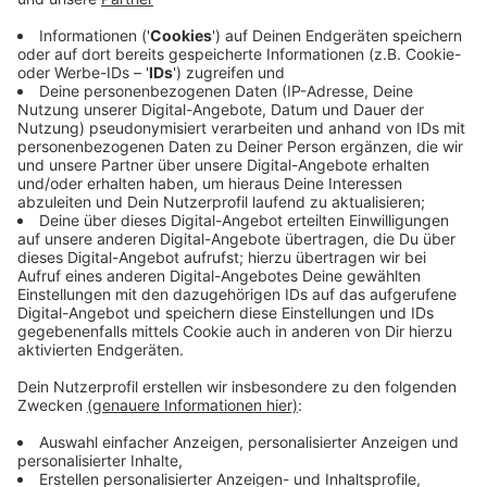
im jungen bis mittleren Alter. Warum gerade jetzt die
Zahl der Unfälle so steigt, können auch Münsters
Wasserschutzpolizei und DLRG Münster nicht mit
Bestimmtheit sagen.
Die größte Gefahr beim Schwimmen im Kanal ist laut
DLRG bei dem heißen Wetter der Kreislaufkollaps,
gerade wenn man nach dem Sonnen einfach direkt ins
Wasser reinspringt.
Die Wasserschutzpolizei nennt in dem Zuge
Herzattacken, Schlaganfälle und plötzliche Ohnmacht
als weitere Unfallursachen. Wenn man dann einmal in
dem trüben Kanalwasser versinke, würde man so
schnell nicht wiedergefunden.
Anzeige
Die DLRG empfiehlt dringlich langsam ins Wasser zu