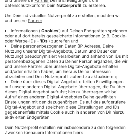
Der Rat habe vergangene Woche beschlossen, das
Projekt mit zusätzlichen Mitteln zu fördern.
Insgesamt sollen 7,65 Millionen Euro aus Landes- und
städtischen Mitteln fließen. Ein Teil des ehemaligen
Hill-Speichers soll als soziokulturelles Zentrum
umgebaut und für mindestens 20 Jahre dem B-Side-
Verein zur Verfügung gestellt werden. Der Verein
beklagte in der vergangenen Woche, nicht in die
Entscheidung eingebunden gewesen zu sein. Er wollte
Eigentümer und nicht Mieter werden. "Im Sinne der
Gleichbehandlung mit anderen Kulturinitiativen und
Vereinen müssen wir diesen Weg einschlagen",
begründet Oberbürgermeister Markus Lewe die
Entscheidung. Nach Fertigstellung und Inbetriebnahme
solle der "B-Side-Verein" die Möglichkeit bekommen,
Teileigentümer zu werden.