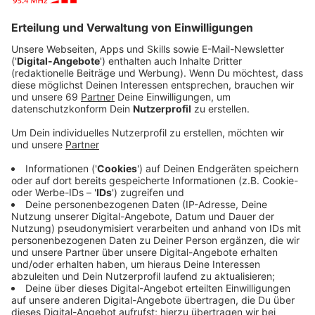
gegen Stuttgart, aber klar. Im Kopf hatten die
Spieler bestimmt noch den Krimi gegen Real
Madrid letzten Mittwoch. Besonders Manuel Neuer
hatte ein bisschen was zu verdauen. Das weiß auch
Trainer der Herzen - Atze!
Veröffentlicht:
Montag, 20.04.2026 00:00
Anzeige
Auszug aus der neuen Folge seines Podcasts
Anzeige