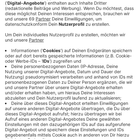
Gratulanten.
Veröffentlicht:
Freitag, 12.01.2024 00:00
Anzeige
Comedy
Atze Schröders Kaltstart 24: "Jeff Bazos wird