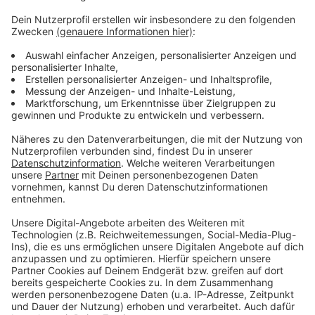
Der Sommer hat dieses Jahr lange auf sich warten
lassen. Aber der Spätsommer wird heiß, heißer,
Schröder! Schon zum Jahresanfang hat uns Atze mit
dem Kaltstart 24 begleitet und jetzt will er uns gut
gelaunt bis in den Herbst bringen. Atzes Mantra für ein
glückliches Leben: "Lass' mich mal machen." Also volle
Kraft voraus und viel Spaß bei Atze Schröders
Kaltstart 24.
Anzeige
Anzeige