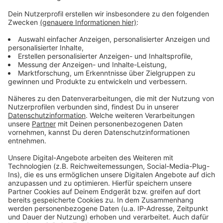
Anzeige
Wie wird euer Jahresstart 2024? Macht euch keine
Sorgen, alles wird gut! Auf rauer See braucht man
einen erfahrenen Kapitän, der einen in den sicheren
Hafen der guten Laune schippert. Atzes Mantra für ein
glückliches Leben: "Lass' mich mal machen." Also volle
Kraft voraus und viel Spaß bei Atze Schröders
Kaltstart 24.
Anzeige
Anzeige