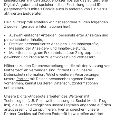
Wir benötigen Ihre
Zustimmung, um den YouTube
Video-Service zu laden!
Wir verwenden einen Service eines
Drittanbieters, um Videoinhalte
einzubetten. Dieser Service kann
Daten zu Ihren Aktivitäten
sammeln. Bitte lesen Sie die
Details durch und stimmen Sie der
Nutzung des Service zu, um dieses
Video anzusehen.
Mehr Informationen
Der TV-Spot von Aral von 2022
Akzeptieren
Anzeige
powered by
Usercentrics Consent
Management Platform
Die Aral AG ist ein Unternehmen des
BP-Konzerns
in