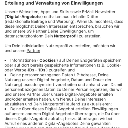
Anzeige
Das Gelände ist aktuell komplett abgesperrt. Der
Grund: Hier wird gerade der neue TV-Werbespot für
die Marke „Aral“ gedreht. Noch bis Donnerstagabend
(07.09.) ist das Filmteam vor Ort und die Tankstelle
bleibt gesperrt. Viele erinnern sich vielleicht noch an
den aktuellen Aral-Spot: Hilde und Kalle sitzen am
Fenster und beobachten das Treiben an der
Tankstelle gegenüber. Unter dem Motto "Alles
supereasy" wird vor allem auch der REWE To Go-Shop
beworben. Auch dieser Spot ist in Münster gedreht
worden.
Anzeige