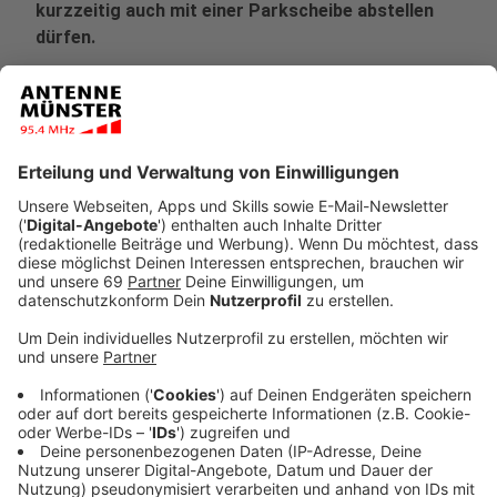
kurzzeitig auch mit einer Parkscheibe abstellen
dürfen.
Veröffentlicht:
Dienstag, 14.01.2025 15:44
Anzeige
Bislang stehen im Quartier "Klein Muffi" zwischen
Hansaring, Wolbecker Straße, Schillerstraße und Kanal
zahlreiche PKW, gerne auch langfristiger. Wenn dann
noch die Schüler:innen des Hansa-Berufskollegs mit
einem Auto kommen, ist kaum noch Platz. Deshalb
reagiert die Stadt jetzt und richtet im ersten Halbjahr
des Jahres eine Bewohnerparkzone ein. Außerdem soll
der ruhende Verkehr besser geordnet werden. Die
neuen Regelungen sollen voraussichtlich ab dem 1.
Juni gelten.