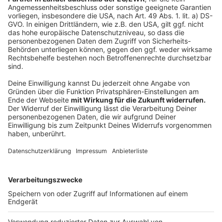
Im März sollen Anwohner:innen im Detail informiert
werden. Dabei können sie auch noch Anregungen
weitergeben. Außerdem sollen sie so genug Zeit
bekommen, rechtzeitig einen Bewohnerparkausweis
bei der Stadt zu beantragen. Ziel der Stadt ist es, die
neue Parkzone bis Ende Mai einzurichten, sodass die
neuen Regelungen voraussichtlich ab dem 1. Juni
gelten.
Der Rat der Stadt hatte 2024 das Integrierte
Parkraumkonzept beschlossen. Ein Teil davon ist auch
die Einrichtung zusätzlicher Bewohnerparkzonen. Alle
Infos zum
Bewohnerparkausweis bekommt ihr bei der
Stadt
.
Anzeige