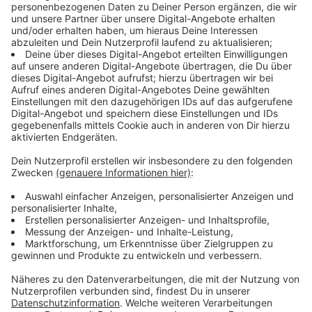
Anzeige
Anwohner:innen brauchen Parkausweise
Anzeige
Anwohner:innen des Quartiers müssen demnächst also
260 Euro pro Jahr zahlen, wenn sie ihr Auto regelmäßig
in der Nähe ihrer Wohnung abstellen wollen. Wer zu
Besuch ist, muss eine Parkscheibe ins Auto legen und
darf nur für zwei Stunden das Auto abstellen. Wer
einen Bewohnerparkausweis hat, darf auch länger dort
stehen bleiben.
Anzeige
Mehr Platz für Fußgänger:innen