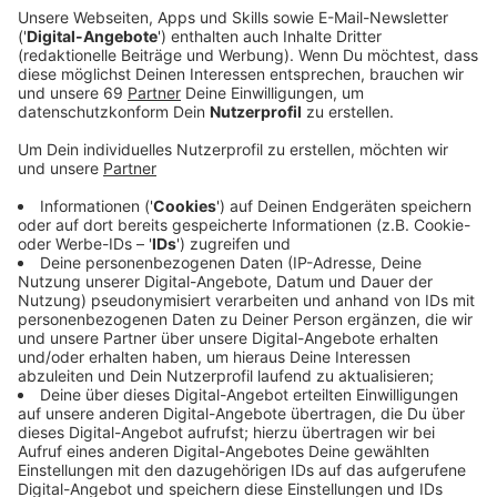
Die Tickets bleiben gültig oder können storniert
werden.
Hier das Statement der Band:
Anzeige
"Liebe Leute, es ist für alle Parteien maximal
ärgerlich, aber wir müssen unseren Auftritt bei
Münster Mittendrin am 19.08. leider absagen. Wir
haben uns nun alle möglichen mehr oder minder
glaubwürdigen Ausreden einfallen lassen, aber
die beschämende Wahrheit ist, dass das Konzert
zugesagt und auch angekündigt wurde, obwohl
an dem Tag gar nicht alle von uns können. Kann
man drehen und wenden wie man will,