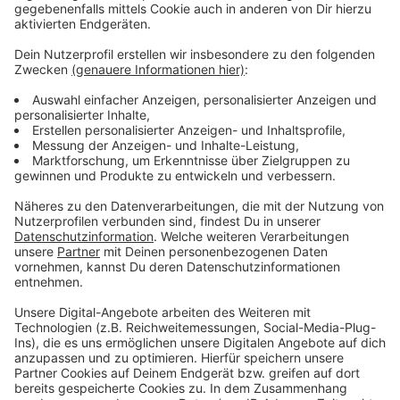
Terminkalender richtig zu lesen wäre hilfreich
gewesen, aber das wurde einfach komplett
verbockt und lässt sich nicht lösen. Dieses Jahr
findet sich auch beim besten Willen kein
Ersatztermin mehr. Immerhin: Wir holen das
Konzert nächstes Jahr nach und die Veranstalter
arbeiten an einem Ersatz. Bereits gekaufte
Tickets können natürlich zurück gegeben
werden. Tut uns leid, wir hassen das auch!"
Anzeige
Als Wiedergutmachung hat die Antilopen Gang bereits
zugesagt, nächstes Jahr beim Stadtfest aufzutreten
(Freitag, 16. August 2024).
Anzeige