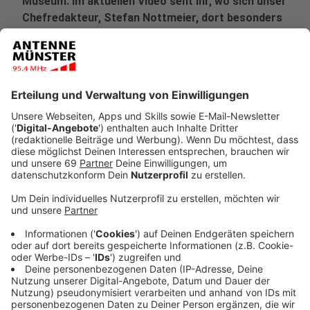
Museum. Im aktuellen Video seht ihr, wo sich unser
Chefredakteur, Stefan Nottmeier, dort besonders
gerne aufhält.
Veröffentlicht:
Mittwoch, 28.07.2021 14:34
Anzeige
Auf dem Youtube-Kanal
stadtmuseumTV
stellen euch
Persönlichkeiten aus Münster seit einigen Monaten
ihre Lieblingsecken im Stadtmuseum vor. Die
Videoreihe heißt: "Stadtmuseum Münster ganz
persönlich". In der neuen Folge stellt euch ANTENNE
MÜNSTER-Chefredakteur Stefan Nottmeier seine
ganz persönliche Lieblingsecke im Stadtmuseum vor.
Es ist die Ecke rund um die Rolling Stones und ihr
erstes Deutschland-Konzert in Münster 1965.
Anzeige