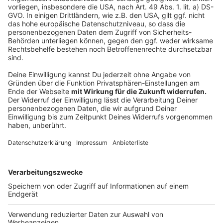
im Stadtmuseum Münster ganz persönlich - in seiner
Lieblingsecke bei den Rolling Stones
Anzeige
Ob Bundesumweltministerin Svenja Schulze, Sprecher
und Schauspieler Carsten Bender, SCP-Präsident
Christoph Strässer - auch etliche andere
Persönlichkeiten aus Münster haben bereits ihre
Lieblingsecken im Stadtmuseum vorgestellt. Die
Videos findet ihr alle
hier
.
Anzeige