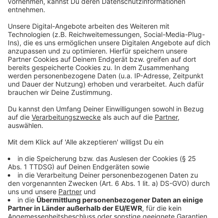
Stones-Ecke am liebsten.
powered by
Usercentrics Consent
Anzeige
Management Platform
Ich liebe selbst Konzerte, gehe unheimlich viel
auf Konzerte. Diese Magie auch des ersten
Konzertes finde ich immer wieder spannend. Und
es muss damals eine tolle Aufbruchstimmung
gewesen sein - und das fasziniert mich so an
dieser Ecke, an diesem Bild,
sagt unser Chef.
Anzeige
ANTENNE MÜNSTER-Chefredakteur Stefan Nottmeier