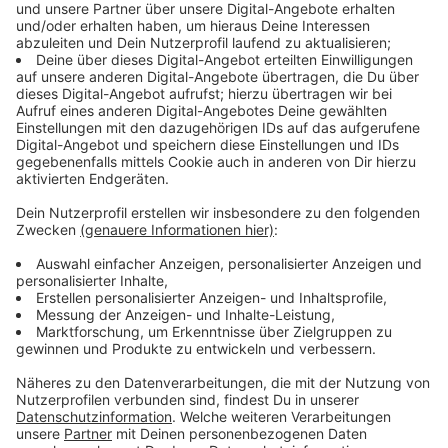
Wir benötigen Ihre
Zustimmung, um den YouTube
Video-Service zu laden!
Wir verwenden einen Service eines
Drittanbieters, um Videoinhalte
einzubetten. Dieser Service kann
Daten zu Ihren Aktivitäten
sammeln. Bitte lesen Sie die
Details durch und stimmen Sie der
Nutzung des Service zu, um dieses
Video anzusehen.
Mehr Informationen
ANTENNE MÜNSTER-Chefredakteur Stefan
Nottmeier mag im Stadtmuseum Münster die Rolling
Akzeptieren