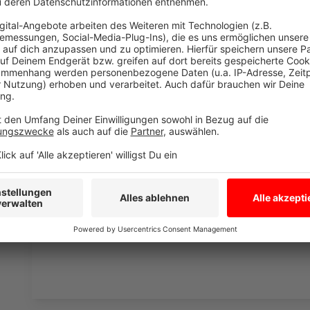
Frühlingsaktion "Lokalrunde" mit dem neuen Moderat
Marketingpreis Münster/Osnabrück
ausgezeichne
Anzeige
Riesenvorsprung vor öffentlich-rechtlichen
Anzeige
Münsters Stadtsender hat den Vorsprung auf die öff
ausgebaut. Während
ANTENNE MÜNSTER täglich 3
Plätzen zwei und drei im Ranking die Radioprogram
Anzeige