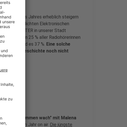
nnerhalb eines Jahres erheblich steigern
öln veröffentlichten Elektronischen
NTENNE MÜNSTER in unserer Stadt
hr schalteten 25 % aller Radiohörerinnen
r später - sind es 37 %.
Eine solche
igen Sendergeschichte noch nicht
 punktet
show "Zusammen wach" mit Malena
au seit einem Jahr on air.
Die jüngste