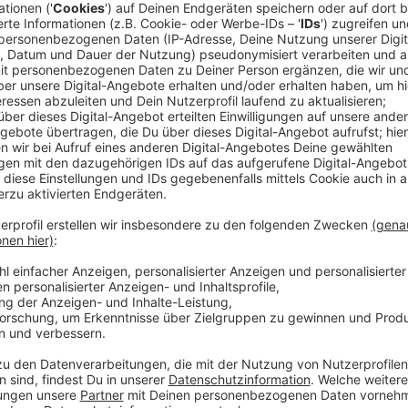
Antenne Münster hat seine Beliebtheit in der Stadt i
können. Das ist das Ergebnis der am 8. Juli 2026 in K
Medienanalyse. Demnach ist die Reichweite für A
regelrecht nach oben geschnellt. Vor genau einem Ja
und -hörer unseren Sender täglich ein. Jetzt - ein Jah
Steigerung der Quote hat es in der fast 35-jähr
gegeben.
Anzeige
Die neue Morningshow mit Malena und Tino
Anzeige
Ein Grund für solch gute Zahlen ist die neue
Morning
Stöhler und Tino Tiede
. Die beiden sind nämlich gen