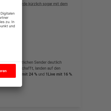
oren-Duo wurde kürzlich sogar mit dem
t.
 Sendern
entlich-rechtlichen Sender deutlich
7 % Quote
schafft, landen auf den
me von
WDR2 mit 24 %
und
1Live mit 16 %
.